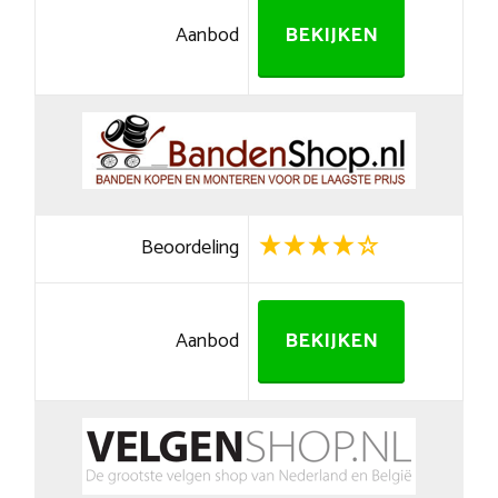
Aanbod
BEKIJKEN
Beoordeling
Aanbod
BEKIJKEN