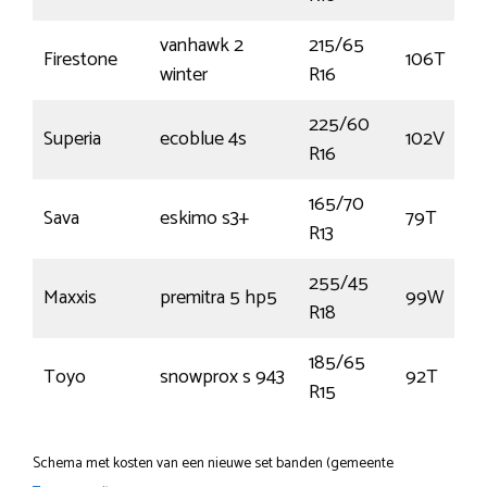
vanhawk 2
215/65
Firestone
106T
winter
R16
225/60
Superia
ecoblue 4s
102V
R16
165/70
Sava
eskimo s3+
79T
R13
255/45
Maxxis
premitra 5 hp5
99W
R18
185/65
Toyo
snowprox s 943
92T
R15
Schema met kosten van een nieuwe set banden (gemeente