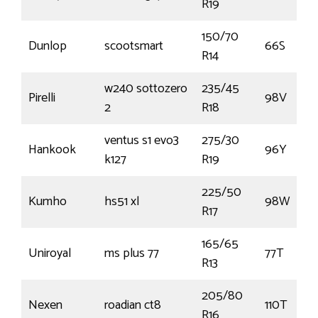
R19
150/70
Dunlop
scootsmart
66S
R14
w240 sottozero
235/45
Pirelli
98V
2
R18
ventus s1 evo3
275/30
Hankook
96Y
k127
R19
225/50
Kumho
hs51 xl
98W
R17
165/65
Uniroyal
ms plus 77
77T
R13
205/80
Nexen
roadian ct8
110T
R16