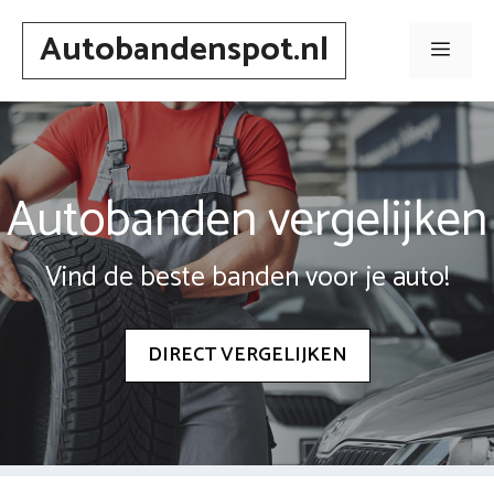
Spring
Autobandenspot.nl
naar
Men
inhoud
Autobanden vergelijken
Vind de beste banden voor je auto!
DIRECT VERGELIJKEN