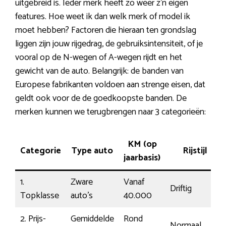
uitgebreid is. Ieder merk heeft zo weer z’n eigen
features. Hoe weet ik dan welk merk of model ik
moet hebben? Factoren die hieraan ten grondslag
liggen zijn jouw rijgedrag, de gebruiksintensiteit, of je
vooral op de N-wegen of A-wegen rijdt en het
gewicht van de auto. Belangrijk: de banden van
Europese fabrikanten voldoen aan strenge eisen, dat
geldt ook voor de de goedkoopste banden. De
merken kunnen we terugbrengen naar 3 categorieën:
KM (op
Categorie
Type auto
Rijstijl
jaarbasis)
1.
Zware
Vanaf
Driftig
Topklasse
auto’s
40.000
2. Prijs-
Gemiddelde
Rond
Normaal