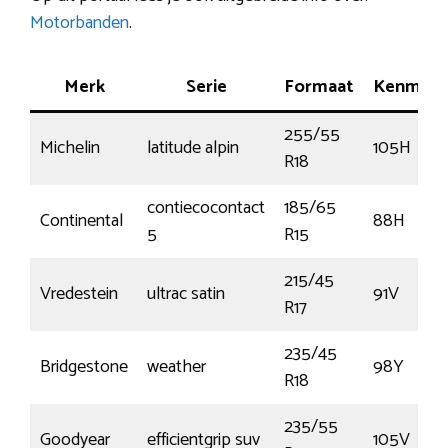
Motorbanden
.
Merk
Serie
Formaat
Kenmerk
255/55
Michelin
latitude alpin
105H
R18
contiecocontact
185/65
Continental
88H
5
R15
215/45
Vredestein
ultrac satin
91V
R17
235/45
Bridgestone
weather
98Y
R18
235/55
Goodyear
efficientgrip suv
105V