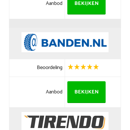
Aanbod
BEKIJKEN
Beoordeling
Aanbod
BEKIJKEN