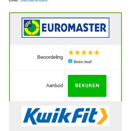
over:
Bandenindex
.
Beoordeling
Beste deal!
Aanbod
BEKIJKEN