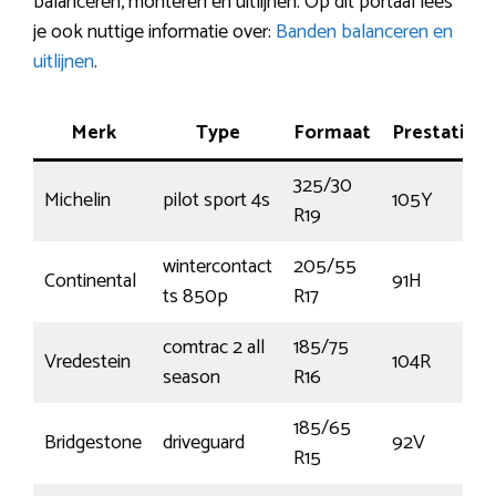
balanceren, monteren en uitlijnen. Op dit portaal lees
je ook nuttige informatie over:
Banden balanceren en
uitlijnen
.
Merk
Type
Formaat
Prestatie
325/30
Michelin
pilot sport 4s
105Y
R19
wintercontact
205/55
Continental
91H
ts 850p
R17
comtrac 2 all
185/75
Vredestein
104R
season
R16
185/65
Bridgestone
driveguard
92V
R15