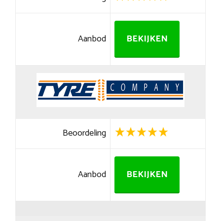
Aanbod
BEKIJKEN
Beoordeling
Aanbod
BEKIJKEN