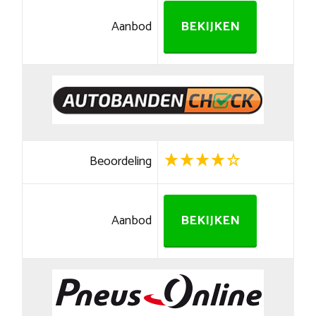
Aanbod
BEKIJKEN
Beoordeling
Aanbod
BEKIJKEN