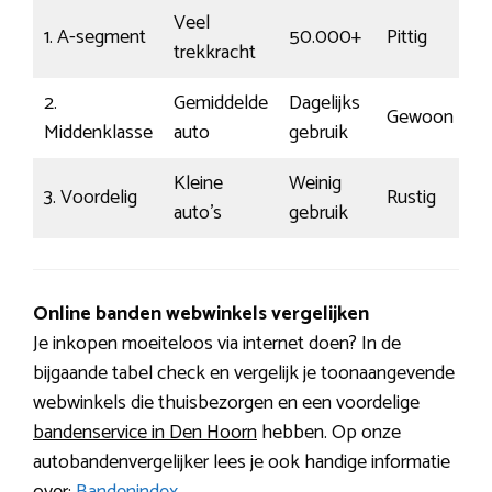
Veel
1. A-segment
50.000+
Pittig
19
trekkracht
2.
Gemiddelde
Dagelijks
Gewoon
€
Middenklasse
auto
gebruik
Kleine
Weinig
3. Voordelig
Rustig
€
auto’s
gebruik
Online banden webwinkels vergelijken
Je inkopen moeiteloos via internet doen? In de
bijgaande tabel check en vergelijk je toonaangevende
webwinkels die thuisbezorgen en een voordelige
bandenservice in Den Hoorn
hebben. Op onze
autobandenvergelijker lees je ook handige informatie