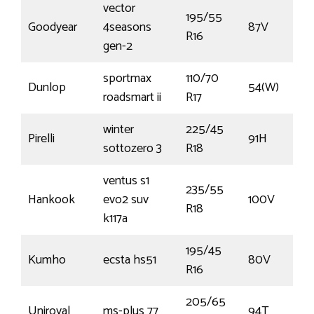
vector
195/55
Goodyear
4seasons
87V
R16
gen-2
sportmax
110/70
Dunlop
54(W)
roadsmart ii
R17
winter
225/45
Pirelli
91H
sottozero 3
R18
ventus s1
235/55
Hankook
evo2 suv
100V
R18
k117a
195/45
Kumho
ecsta hs51
80V
R16
205/65
Uniroyal
ms-plus 77
94T