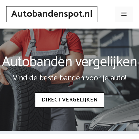
Spring
Autobandenspot.nl
naar
Men
inhoud
Autobanden vergelijken
Vind de beste banden voor je auto!
DIRECT VERGELIJKEN