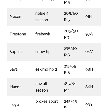
R15
nblue 4
205/60
Nexen
91H
season
R15
205/50
Firestone
firehawk
93W
R17
235/40
Superia
snow hp
95V
R18
215/65
Sava
eskimo hp 2
98H
R16
ap2 all
185/65
Maxxis
86H
season
R14
proxes sport
245/45
Toyo
99Y