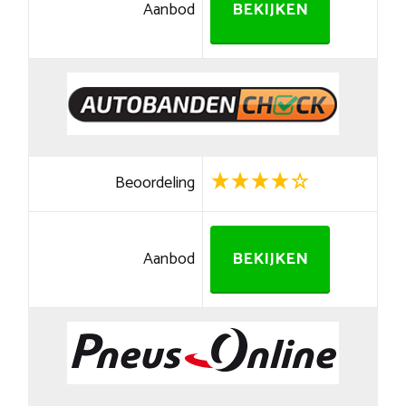
Aanbod
BEKIJKEN
Beoordeling
Aanbod
BEKIJKEN