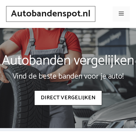
Spring
Autobandenspot.nl
naar
Men
inhoud
Autobanden vergelijken
Vind de beste banden voor je auto!
DIRECT VERGELIJKEN