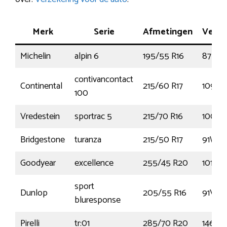
Merk
Serie
Afmetingen
Verm
Michelin
alpin 6
195/55 R16
87H
contivancontact
Continental
215/60 R17
109T
100
Vredestein
sportrac 5
215/70 R16
100H
Bridgestone
turanza
215/50 R17
91W
Goodyear
excellence
255/45 R20
101W
sport
Dunlop
205/55 R16
91V
bluresponse
Pirelli
tr:01
285/70 R20
146L