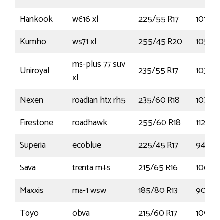
Hankook
w616 xl
225/55 R17
101T
Kumho
ws71 xl
255/45 R20
105V
ms-plus 77 suv
Uniroyal
235/55 R17
103V
xl
Nexen
roadian htx rh5
235/60 R18
103V
Firestone
roadhawk
255/60 R18
112V
Superia
ecoblue
225/45 R17
94W
Sava
trenta m+s
215/65 R16
106T
Maxxis
ma-1 wsw
185/80 R13
90S
Toyo
obva
215/60 R17
109T