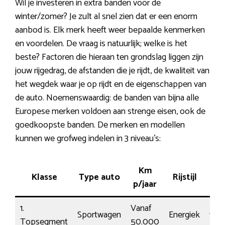
Wil je investeren in extra banden voor de
winter/zomer? Je zult al snel zien dat er een enorm
aanbod is. Elk merk heeft weer bepaalde kenmerken
en voordelen. De vraag is natuurlijk; welke is het
beste? Factoren die hieraan ten grondslag liggen zijn
jouw rijgedrag, de afstanden die je rijdt, de kwaliteit van
het wegdek waar je op rijdt en de eigenschappen van
de auto. Noemenswaardig: de banden van bijna alle
Europese merken voldoen aan strenge eisen, ook de
goedkoopste banden. De merken en modellen
kunnen we grofweg indelen in 3 niveau’s:
Km
Klasse
Type auto
Rijstijl
Kos
p/jaar
1.
Vanaf
Sportwagen
Energiek
196
Topsegment
50.000