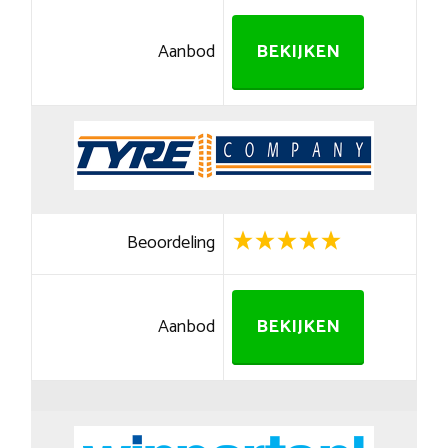
Aanbod
BEKIJKEN
Beoordeling
Aanbod
BEKIJKEN