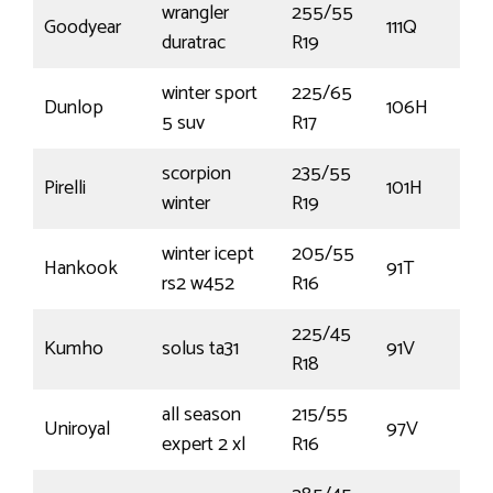
wrangler
255/55
Goodyear
111Q
duratrac
R19
winter sport
225/65
Dunlop
106H
5 suv
R17
scorpion
235/55
Pirelli
101H
winter
R19
winter icept
205/55
Hankook
91T
rs2 w452
R16
225/45
Kumho
solus ta31
91V
R18
all season
215/55
Uniroyal
97V
expert 2 xl
R16