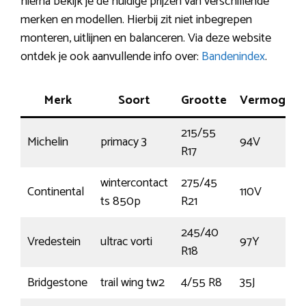
hierna bekijk je de huidige prijzen van verschillende
merken en modellen. Hierbij zit niet inbegrepen
monteren, uitlijnen en balanceren. Via deze website
ontdek je ook aanvullende info over:
Bandenindex
.
Merk
Soort
Grootte
Vermogen
215/55
Michelin
primacy 3
94V
R17
wintercontact
275/45
Continental
110V
ts 850p
R21
245/40
Vredestein
ultrac vorti
97Y
R18
Bridgestone
trail wing tw2
4/55 R8
35J