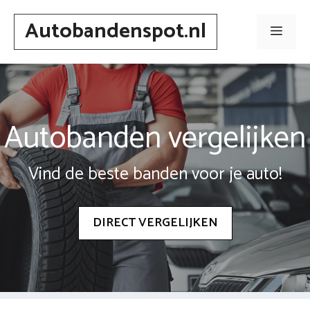
Spring
Autobandenspot.nl
naar
Men
inhoud
Autobanden vergelijken
Vind de beste banden voor je auto!
DIRECT VERGELIJKEN