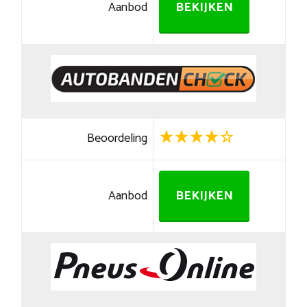
Aanbod
BEKIJKEN
Beoordeling
Aanbod
BEKIJKEN