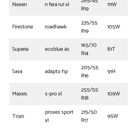
285/45
Nexen
n fera ru1 xl
111W
R19
235/55
Firestone
roadhawk
105W
R19
165/70
Superia
ecoblue 4s
81T
R14
205/55
Sava
adapto hp
91H
R16
255/55
Maxxis
s-pro xl
109W
R18
proxes sport
215/50
Toyo
95W
xl
R17