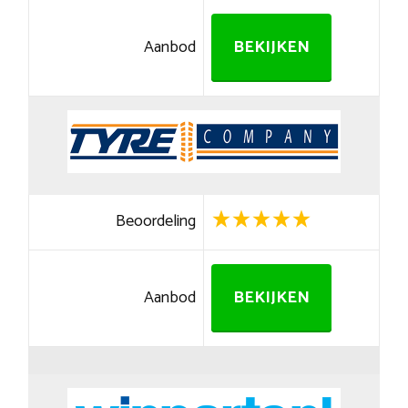
Aanbod
BEKIJKEN
Beoordeling
Aanbod
BEKIJKEN