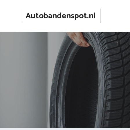
Spring
naar
Autobandenspot.nl
inhoud