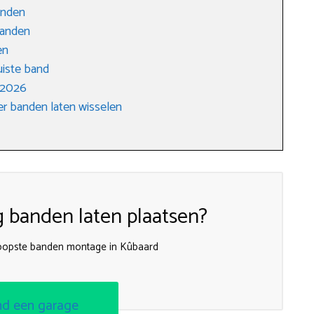
anden
banden
en
uiste band
 2026
r banden laten wisselen
g banden laten plaatsen?
koopste banden montage in Kûbaard
nd een garage