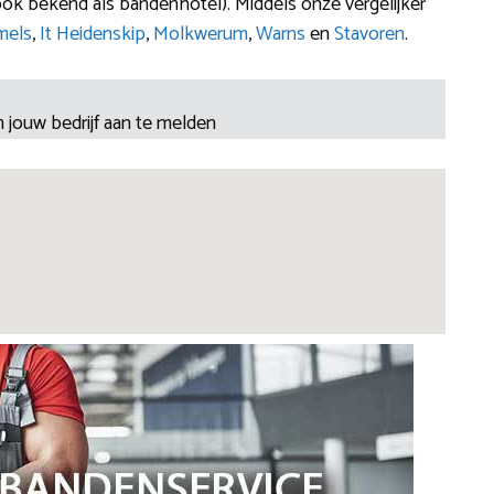
ook bekend als bandenhotel). Middels onze vergelijker
els
,
It Heidenskip
,
Molkwerum
,
Warns
en
Stavoren
.
 jouw bedrijf aan te melden