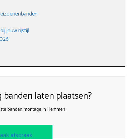
-seizoenenbanden
j jouw rijstijl
2026
g banden laten plaatsen?
ste banden montage in Hemmen
aak afspraak