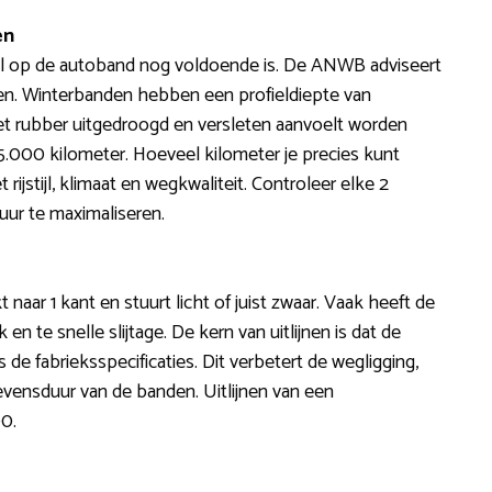
en
el op de autoband nog voldoende is. De ANWB adviseert
gen. Winterbanden hebben een profieldiepte van
t rubber uitgedroogd en versleten aanvoelt worden
5.000 kilometer. Hoeveel kilometer je precies kunt
jstijl, klimaat en wegkwaliteit. Controleer elke 2
ur te maximaliseren.
ekt naar 1 kant en stuurt licht of juist zwaar. Vaak heeft de
n te snelle slijtage. De kern van uitlijnen is dat de
de fabrieksspecificaties. Dit verbetert de wegligging,
evensduur van de banden. Uitlijnen van een
00.