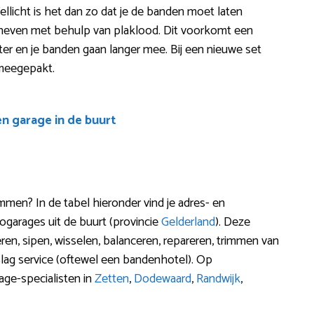
ellicht is het dan zo dat je de banden moet laten
eheven met behulp van plaklood. Dit voorkomt een
iënter en je banden gaan langer mee. Bij een nieuwe set
 meegepakt.
en garage in de buurt
en? In de tabel hieronder vind je adres- en
garages uit de buurt (provincie
Gelderland
). Deze
en, sipen, wisselen, balanceren, repareren, trimmen van
lag service (oftewel een bandenhotel). Op
ge-specialisten in
Zetten
,
Dodewaard
,
Randwijk
,