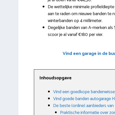
je al doen vanaf €44,50.
De wettelijke minimale profieldiepte 
aan te raden om nieuwe banden te nem
winterbanden op 4 millimeter.
Degelijke banden van A-merken als S
scoor je al vanaf €180 per vier.
Vind een garage in de b
Inhoudsopgave
Vind een goedkope bandenwiss
Vind goede banden autogarage
De beste (online) aanbieders va
Praktische informatie over 