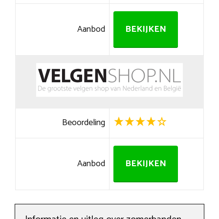
Aanbod
BEKIJKEN
Beoordeling
Aanbod
BEKIJKEN