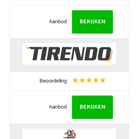
Aanbod
BEKIJKEN
Beoordeling
Aanbod
BEKIJKEN