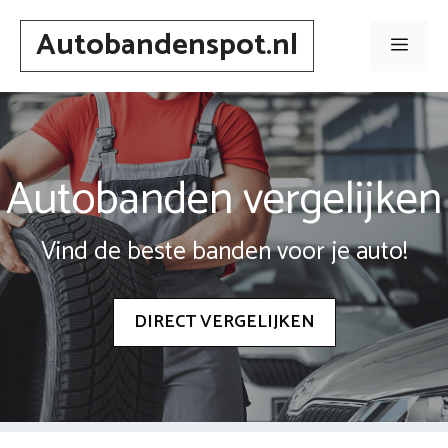
Spring
Autobandenspot.nl
naar
Men
inhoud
Autobanden vergelijken
Vind de beste banden voor je auto!
DIRECT VERGELIJKEN