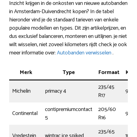
Inzicht krijgen in de onkosten van nieuwe autobanden
in Amsterdam-Duivendrecht kopen? In de tabel
hieronder vind je de standaard tarieven van enkele
populaire modellen en types. Dit zijn artikelprijzen, en
dus exclusief balanceren, monteren en uitlijnen. je niet
wilt wisselen, niet zoveel kilometers rijdt check je ook
meer informatie over:
Autobanden verwisselen
.
Merk
Type
Formaat
Ken
235/45
Michelin
primacy 4
97W
R17
contipremiumcontact
205/60
Continental
96V
5
R16
235/65
Vredestein
wintrac ice spiked
108T