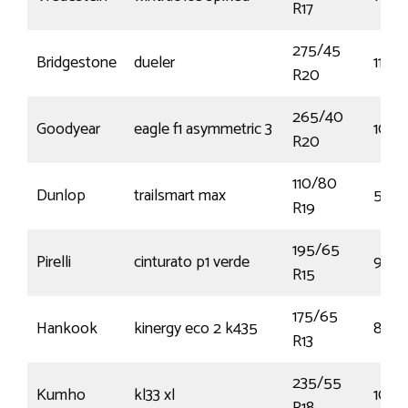
R17
275/45
Bridgestone
dueler
110Y
R20
265/40
Goodyear
eagle f1 asymmetric 3
104Y
R20
110/80
Dunlop
trailsmart max
59V
R19
195/65
Pirelli
cinturato p1 verde
95T
R15
175/65
Hankook
kinergy eco 2 k435
80T
R13
235/55
Kumho
kl33 xl
104V