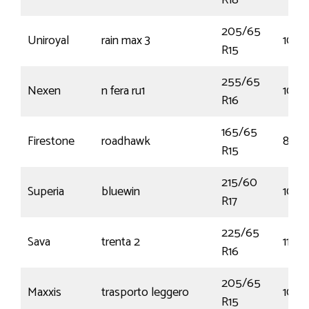
R18
205/65
Uniroyal
rain max 3
102T
R15
255/65
Nexen
n fera ru1
109V
R16
165/65
Firestone
roadhawk
81T
R15
215/60
Superia
bluewin
109T
R17
225/65
Sava
trenta 2
112R
R16
205/65
Maxxis
trasporto leggero
102T
R15