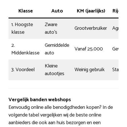
Klasse
Auto
KM (jaarlijks)
Rijge
1. Hoogste
Zware
Grootverbruiker
Agress
klasse
auto’s
2.
Gemiddelde
Vanaf 25.000
Gewoo
Middenklasse
auto
Kleine
3. Voordeel
Weinig gebruik
Statisc
autootjes
Vergelijk banden webshops
Eenvoudig online alle benodigdheden kopen? In de
volgende tabel vergelijken wij de beste online
aanbieders die ook aan huis bezorgen en een