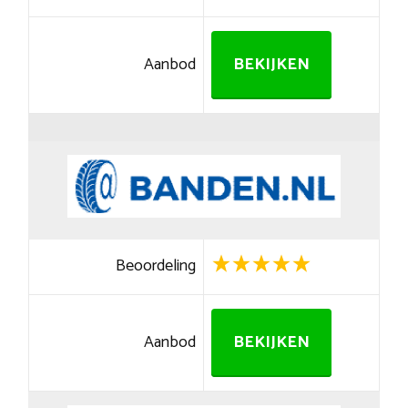
Aanbod
BEKIJKEN
Beoordeling
Aanbod
BEKIJKEN