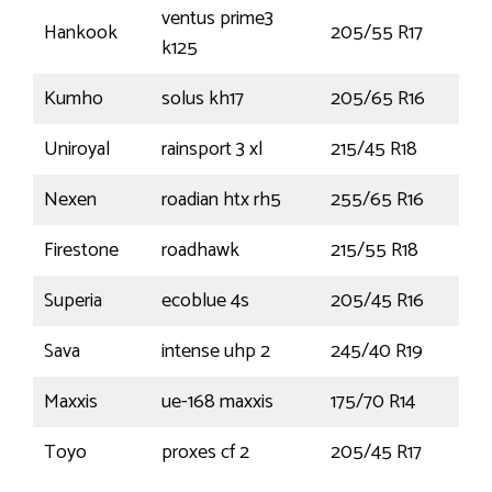
ventus prime3
Hankook
205/55 R17
91V
k125
Kumho
solus kh17
205/65 R16
95
Uniroyal
rainsport 3 xl
215/45 R18
93Y
Nexen
roadian htx rh5
255/65 R16
109
Firestone
roadhawk
215/55 R18
99
Superia
ecoblue 4s
205/45 R16
87
Sava
intense uhp 2
245/40 R19
98
Maxxis
ue-168 maxxis
175/70 R14
95S
Toyo
proxes cf 2
205/45 R17
88