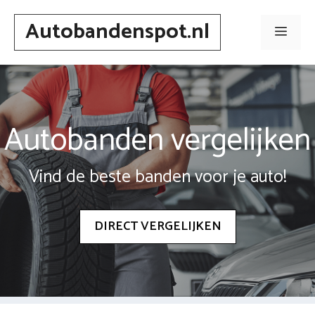
Spring
Autobandenspot.nl
naar
Men
inhoud
Autobanden vergelijken
Vind de beste banden voor je auto!
DIRECT VERGELIJKEN