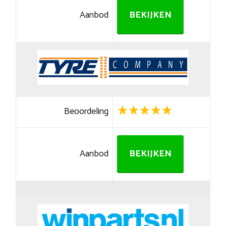
Aanbod
BEKIJKEN
Beoordeling
Aanbod
BEKIJKEN