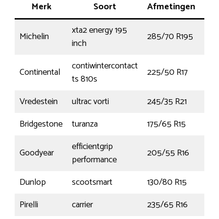
Merk
Soort
Afmetingen
Ve
xta2 energy 195
Michelin
285/70 R195
150
inch
contiwintercontact
Continental
225/50 R17
94
ts 810s
Vredestein
ultrac vorti
245/35 R21
96
Bridgestone
turanza
175/65 R15
84
efficientgrip
Goodyear
205/55 R16
94V
performance
Dunlop
scootsmart
130/80 R15
63S
Pirelli
carrier
235/65 R16
115R