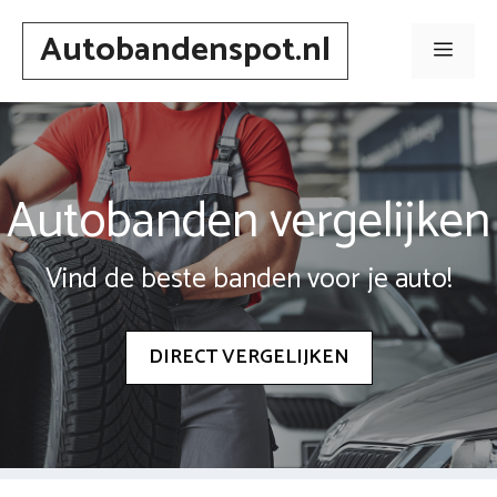
Spring
Autobandenspot.nl
naar
Men
inhoud
Autobanden vergelijken
Vind de beste banden voor je auto!
DIRECT VERGELIJKEN