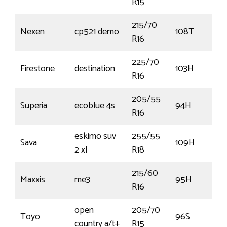
R15
215/70
Nexen
cp521 demo
108T
R16
225/70
Firestone
destination
103H
R16
205/55
Superia
ecoblue 4s
94H
R16
eskimo suv
255/55
Sava
109H
2 xl
R18
215/60
Maxxis
me3
95H
R16
open
205/70
Toyo
96S
country a/t+
R15