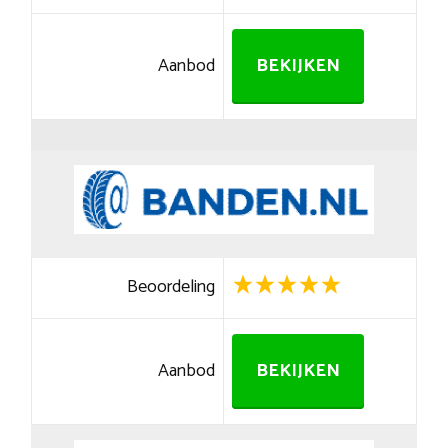
Aanbod
BEKIJKEN
Beoordeling
Aanbod
BEKIJKEN