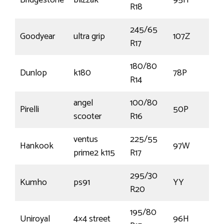
Bridgestone
blizzak
95H
R18
245/65
Goodyear
ultra grip
107Z
R17
180/80
Dunlop
k180
78P
R14
angel
100/80
Pirelli
50P
scooter
R16
ventus
225/55
Hankook
97W
prime2 k115
R17
295/30
Kumho
ps91
YY
R20
195/80
Uniroyal
4×4 street
96H