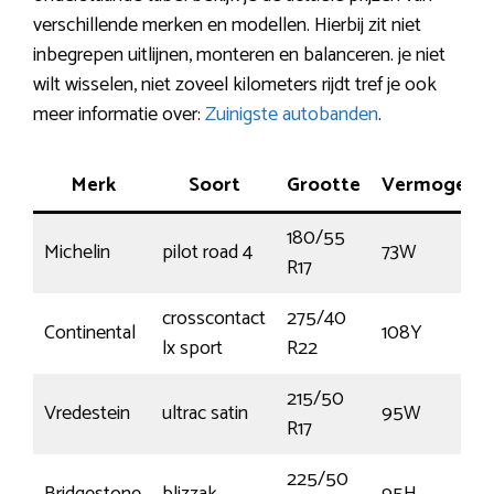
verschillende merken en modellen. Hierbij zit niet
inbegrepen uitlijnen, monteren en balanceren. je niet
wilt wisselen, niet zoveel kilometers rijdt tref je ook
meer informatie over:
Zuinigste autobanden
.
Merk
Soort
Grootte
Vermogen
180/55
Michelin
pilot road 4
73W
R17
crosscontact
275/40
Continental
108Y
lx sport
R22
215/50
Vredestein
ultrac satin
95W
R17
225/50