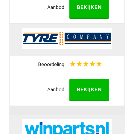
Aanbod
BEKIJKEN
Beoordeling
Aanbod
BEKIJKEN