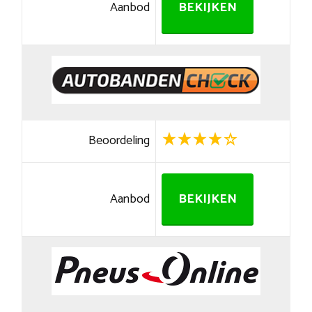
Aanbod
BEKIJKEN
Beoordeling
Aanbod
BEKIJKEN