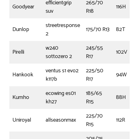
efficientgrip
265/70
Goodyear
116H
suv
R18
streetresponse
Dunlop
175/70 R13
82T
2
w240
245/55
Pirelli
102V
sottozero 2
R17
ventus s1 evo2
225/50
Hankook
94W
k117b
R17
ecowing es01
185/65
Kumho
88H
kh27
R15
225/70
Uniroyal
allseasonmax
112R
R15
205/75