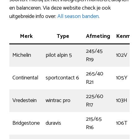
en balanceren. Via deze website check je ook
uitgebreide info over:
All season banden
.
Merk
Type
Afmeting
Kenmerk
245/45
Michelin
pilot alpin 5
102V
R19
265/40
Continental
sportcontact 6
105Y
R21
225/60
Vredestein
wintrac pro
103H
R17
215/65
Bridgestone
duravis
106T
R16