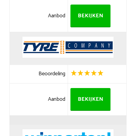
Aanbod
BEKIJKEN
Beoordeling
Aanbod
BEKIJKEN