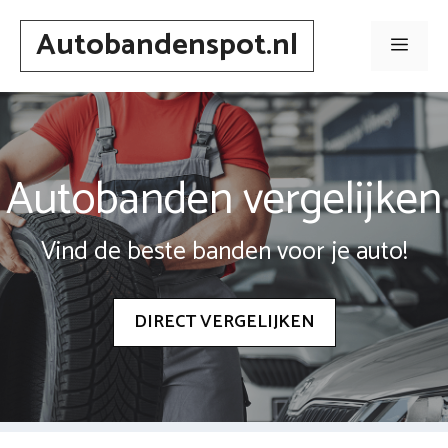
Spring
Autobandenspot.nl
naar
Men
inhoud
Autobanden vergelijken
Vind de beste banden voor je auto!
DIRECT VERGELIJKEN