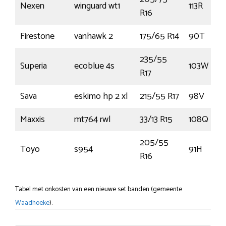
Nexen
winguard wt1
113R
R16
Firestone
vanhawk 2
175/65 R14
90T
235/55
Superia
ecoblue 4s
103W
R17
Sava
eskimo hp 2 xl
215/55 R17
98V
Maxxis
mt764 rwl
33/13 R15
108Q
205/55
Toyo
s954
91H
R16
Tabel met onkosten van een nieuwe set banden (gemeente
Waadhoeke
).