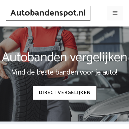
Spring
Autobandenspot.nl
naar
Men
inhoud
Autobanden vergelijken
Vind de beste banden voor je auto!
DIRECT VERGELIJKEN