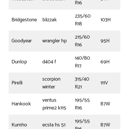
R16
235/60
Bridgestone
blizzak
103H
R18
215/60
Goodyear
wrangler hp
95H
R16
140/80
Dunlop
d404 f
69H
R17
scorpion
315/40
Pirelli
111V
winter
R21
ventus
195/55
Hankook
87W
prime2 k115
R16
195/55
Kumho
ecsta hs 51
87W