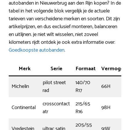
autobanden in Nieuwerbrug aan den Rijn kopen? In de
tabel in het volgende blok vergelijk je de actuele
tarieven van verscheidene merken en soorten. Dit zijn
artikelprijzen, en dus exclusief monteren, balanceren
en uitlijnen. je niet wilt wisselen, niet zoveel
kilometers rijdt ontdek je ook extra informatie over:
Goedkoopste autobanden
.
Merk
Serie
Formaat
Vermogen
pilot street
140/70
Michelin
66H
rad
R17
crosscontact
215/65
Continental
98H
atr
R16
205/55
Vredestein
ultrac satin
91W