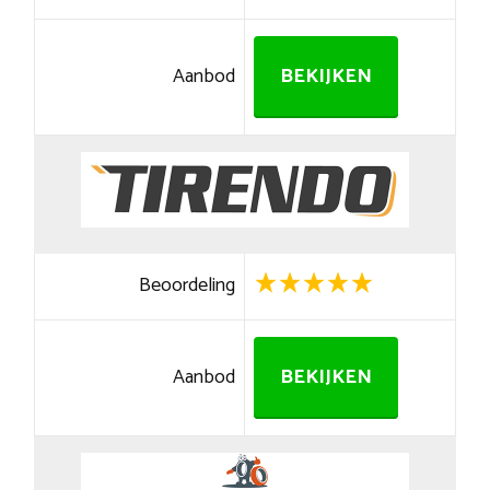
Aanbod
BEKIJKEN
Beoordeling
Aanbod
BEKIJKEN