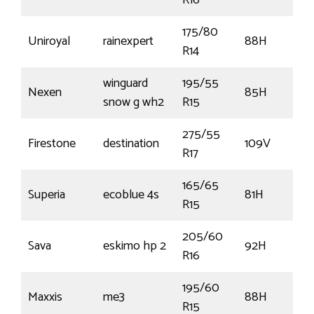
R16
175/80
Uniroyal
rainexpert
88H
R14
winguard
195/55
Nexen
85H
snow g wh2
R15
275/55
Firestone
destination
109V
R17
165/65
Superia
ecoblue 4s
81H
R15
205/60
Sava
eskimo hp 2
92H
R16
195/60
Maxxis
me3
88H
R15