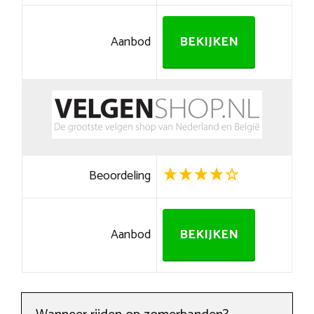
Aanbod
BEKIJKEN
Beoordeling
Aanbod
BEKIJKEN