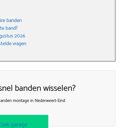
ire banden
ste band?
ugustus 2026
telde vragen
nel banden wisselen?
e banden montage in Nederweert-Eind
Zoek garage