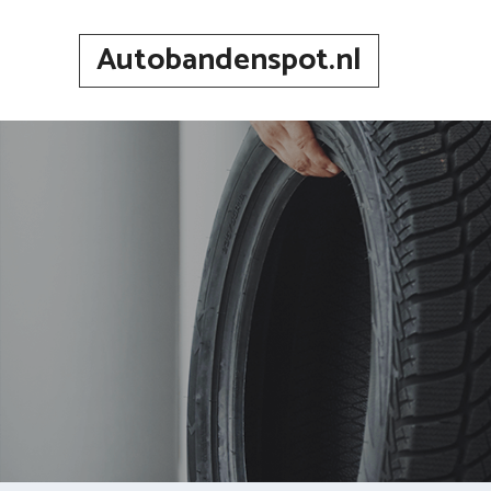
Spring
naar
Autobandenspot.nl
inhoud