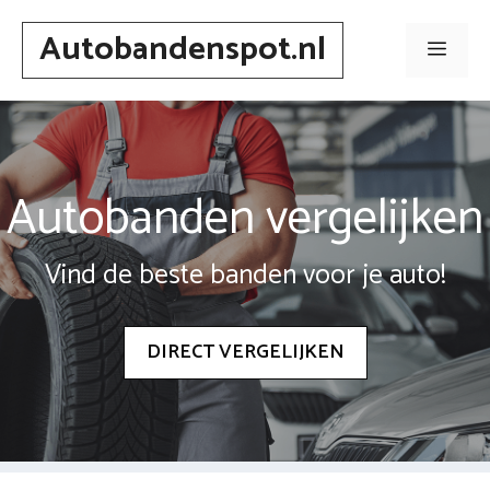
Spring
Autobandenspot.nl
naar
Men
inhoud
Autobanden vergelijken
Vind de beste banden voor je auto!
DIRECT VERGELIJKEN