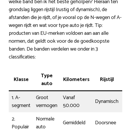
welke band ben ik het beste geholpen? Hieraan ten
grondslag liggen rijstijl (rustig of dynamisch), de
afstanden die je rijdt, of je vooral op de N-wegen of A-
wegen rijdt en wat voor type auto je rijdt. Tip:
producten van EU-merken voldoen aan aan alle
normen, dat geldt ook voor de de goedkoopste
banden. De banden verdelen we onder in 3
classificaties:
Type
Klasse
Kilometers
Rijstijl
Ko
auto
1. A-
Groot
Vanaf
Dynamisch
€1
segment
vermogen
50.000
2.
Normale
Gemiddeld
Doorsnee
€11
Populair
auto