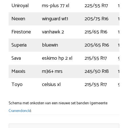
Uniroyal
ms-plus 77 xl
225/55 R17
101V
Nexen
winguard wt1
205/75 R16
113R
Firestone
vanhawk 2
215/65 R16
109/
Superia
bluewin
205/65 R16
107R
Sava
eskimo hp 2 xl
215/55 R17
98V
Maxxis
m36+ mrs
245/50 R18
100
Toyo
celsius xl
215/55 R17
98V
Schema met onkosten van een nieuwe set banden (gemeente
Cranendonck
).