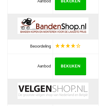
Aanbod
BEKIJKEN
Beoordeling
Aanbod
BEKIJKEN