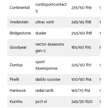
contisportcontact
Continental
235/50 R19
99V
5
Vredestein
ultrac vorti
245/45 R18
100
Bridgestone
dueler
255/60 R18
108
vector 4seasons
Goodyear
185/60 R15
84T
gen-2
sport
Dunlop
225/50 R17
94W
bluresponse
Pirelli
diablo scooter
100/90 R14
57P
Hankook
radial ra08
165/75 R14
97R
Kumho
ps71 xl
245/30 R20
90Y