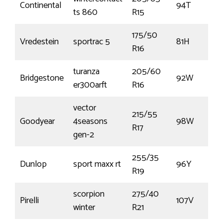
Continental
94T
ts 860
R15
175/50
Vredestein
sportrac 5
81H
R16
turanza
205/60
Bridgestone
92W
er300arft
R16
vector
215/55
Goodyear
4seasons
98W
R17
gen-2
255/35
Dunlop
sport maxx rt
96Y
R19
scorpion
275/40
Pirelli
107V
winter
R21