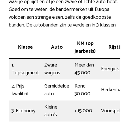
waar je op rijdt en of je een zware of lichte auto hebt.
Goed om te weten: de bandenmerken uit Europa
voldoen aan strenge eisen, zelfs de goedkoopste
banden. De autobanden zijn te verdelen in 3 klassen:
KM (op
Klasse
Auto
Rijstijl
jaarbasis)
1.
Zware
Meer dan
Energiek
Topsegment
wagens
45.000
2. Prijs-
Gemiddelde
Rond
Herkenbaar
kwaliteit
auto
30.000
Kleine
3. Economy
< 15.000
Voorspelbaa
auto’s