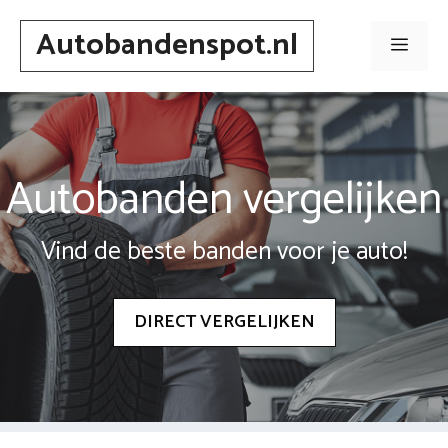
Spring
Autobandenspot.nl
naar
Men
inhoud
Autobanden vergelijken
Vind de beste banden voor je auto!
DIRECT VERGELIJKEN