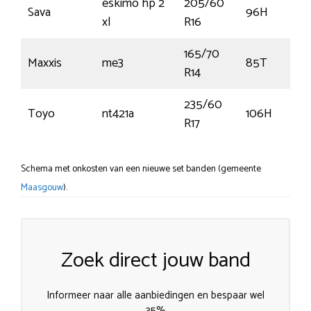
eskimo hp 2
205/60
Sava
96H
xl
R16
165/70
Maxxis
me3
85T
R14
235/60
Toyo
nt421a
106H
R17
Schema met onkosten van een nieuwe set banden (gemeente
Maasgouw
).
Zoek direct jouw band
Informeer naar alle aanbiedingen en bespaar wel
35%