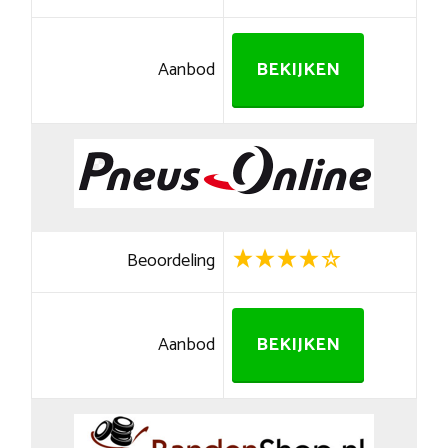
Aanbod
BEKIJKEN
Beoordeling
Aanbod
BEKIJKEN