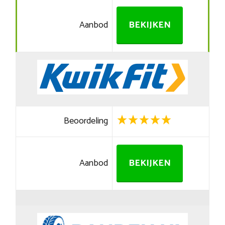
Aanbod
BEKIJKEN
Beoordeling
Aanbod
BEKIJKEN