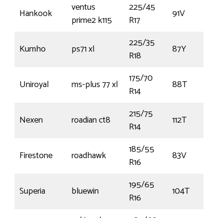
ventus
225/45
Hankook
91V
prime2 k115
R17
225/35
Kumho
ps71 xl
87Y
R18
175/70
Uniroyal
ms-plus 77 xl
88T
R14
215/75
Nexen
roadian ct8
112T
R14
185/55
Firestone
roadhawk
83V
R16
195/65
Superia
bluewin
104T
R16