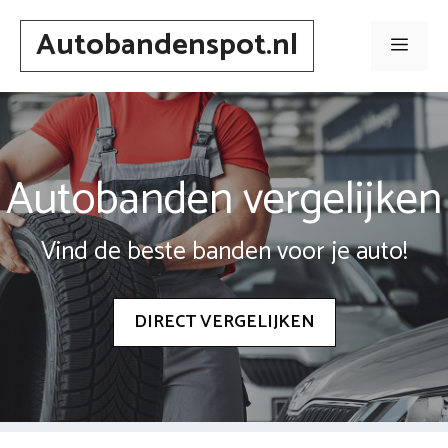
Spring
Autobandenspot.nl
naar
Men
inhoud
Autobanden vergelijken
Vind de beste banden voor je auto!
DIRECT VERGELIJKEN