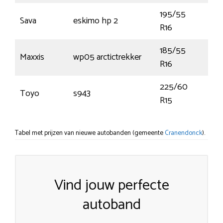
195/55
Sava
eskimo hp 2
87H
R16
185/55
Maxxis
wp05 arctictrekker
87H
R16
225/60
Toyo
s943
96
R15
Tabel met prijzen van nieuwe autobanden (gemeente
Cranendonck
).
Vind jouw perfecte
autoband