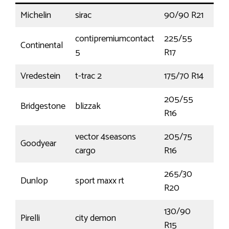
Michelin
sirac
90/90 R21
54T
contipremiumcontact
225/55
Continental
97V
5
R17
Vredestein
t-trac 2
175/70 R14
84T
205/55
Bridgestone
blizzak
91H
R16
vector 4seasons
205/75
Goodyear
110
cargo
R16
265/30
Dunlop
sport maxx rt
94Y
R20
130/90
Pirelli
city demon
66S
R15