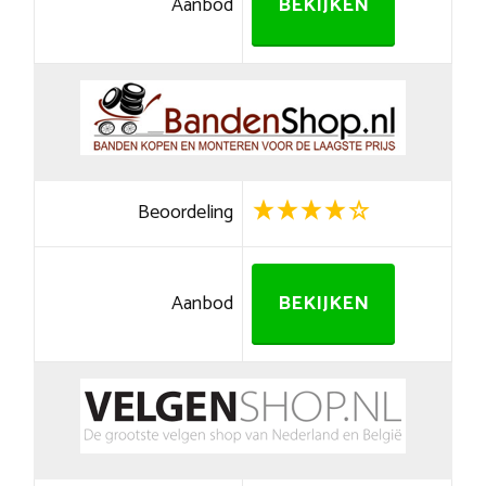
Aanbod
BEKIJKEN
Beoordeling
Aanbod
BEKIJKEN