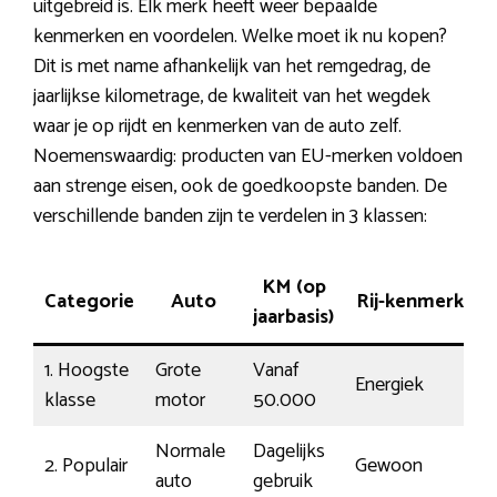
uitgebreid is. Elk merk heeft weer bepaalde
kenmerken en voordelen. Welke moet ik nu kopen?
Dit is met name afhankelijk van het remgedrag, de
jaarlijkse kilometrage, de kwaliteit van het wegdek
waar je op rijdt en kenmerken van de auto zelf.
Noemenswaardig: producten van EU-merken voldoen
aan strenge eisen, ook de goedkoopste banden. De
verschillende banden zijn te verdelen in 3 klassen:
KM (op
Categorie
Auto
Rij-kenmerk
P
jaarbasis)
1. Hoogste
Grote
Vanaf
Energiek
1
klasse
motor
50.000
Normale
Dagelijks
2. Populair
Gewoon
€
auto
gebruik