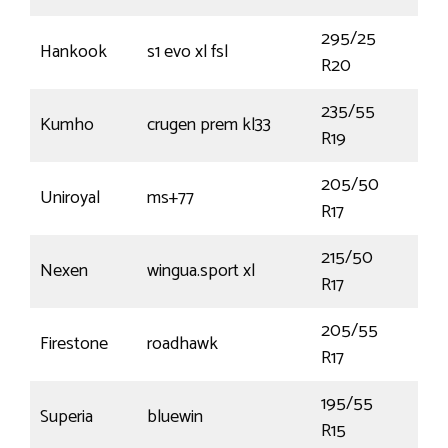
295/25
Hankook
s1 evo xl fsl
95
R20
235/55
Kumho
crugen prem kl33
101
R19
205/50
Uniroyal
ms+77
93V
R17
215/50
Nexen
wingua.sport xl
95
R17
205/55
Firestone
roadhawk
95
R17
195/55
Superia
bluewin
85
R15