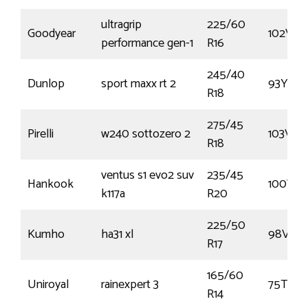
ultragrip
225/60
Goodyear
102V
performance gen-1
R16
245/40
Dunlop
sport maxx rt 2
93Y
R18
275/45
Pirelli
w240 sottozero 2
103V
R18
ventus s1 evo2 suv
235/45
Hankook
100W
k117a
R20
225/50
Kumho
ha31 xl
98V
R17
165/60
Uniroyal
rainexpert 3
75T
R14