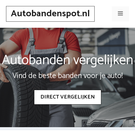
Spring
Autobandenspot.nl
naar
Men
inhoud
Autobanden vergelijken
Vind de beste banden voor je auto!
DIRECT VERGELIJKEN