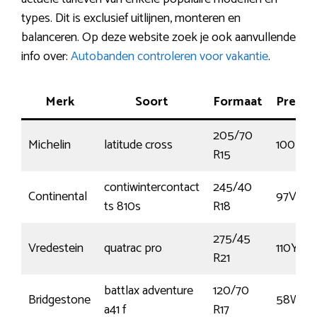
types. Dit is exclusief uitlijnen, monteren en
balanceren. Op deze website zoek je ook aanvullende
info over:
Autobanden controleren voor vakantie
.
Merk
Soort
Formaat
Presta
205/70
Michelin
latitude cross
100H
R15
contiwintercontact
245/40
Continental
97V
ts 810s
R18
275/45
Vredestein
quatrac pro
110Y
R21
battlax adventure
120/70
Bridgestone
58W
a41 f
R17