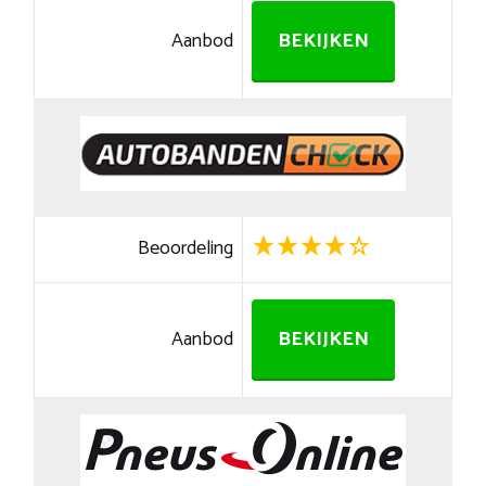
Aanbod
BEKIJKEN
Beoordeling
Aanbod
BEKIJKEN