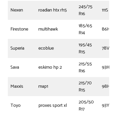
245/75
Nexen
roadian htx rh5
111S
R16
185/65
Firestone
multihawk
86H
R14
195/45
Superia
ecoblue
78V
R15
215/55
Sava
eskimo hp 2
93H
R16
215/70
Maxxis
map1
98H
R15
205/50
Toyo
proxes sport xl
93Y
R17