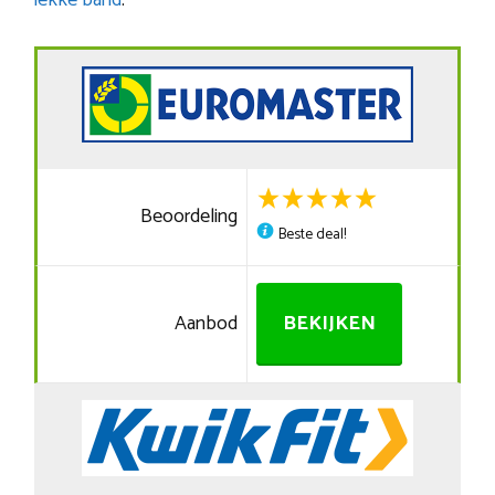
lekke band
.
Beoordeling
Beste deal!
Aanbod
BEKIJKEN