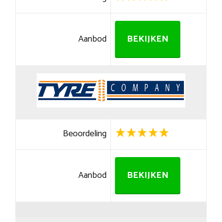
Aanbod
BEKIJKEN
Beoordeling
Aanbod
BEKIJKEN