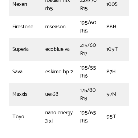
roadian htx
225/70
Nexen
100S
rh5
R15
195/60
Firestone
mseason
88H
€
R15
215/60
Superia
ecoblue va
109T
R17
195/55
Sava
eskimo hp 2
87H
R16
175/80
Maxxis
ue168
97N
R13
nano energy
195/65
Toyo
95T
3 xl
R15