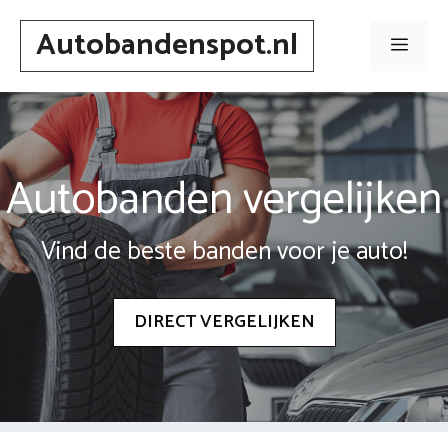
Spring
Autobandenspot.nl
naar
Men
inhoud
Autobanden vergelijken
Vind de beste banden voor je auto!
DIRECT VERGELIJKEN