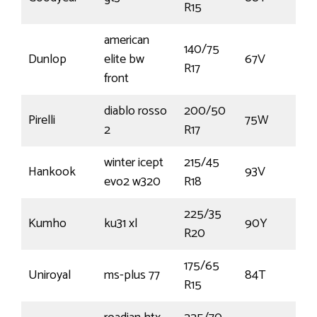
R15
american
140/75
Dunlop
elite bw
67V
R17
front
diablo rosso
200/50
Pirelli
75W
2
R17
winter icept
215/45
Hankook
93V
€
evo2 w320
R18
225/35
Kumho
ku31 xl
90Y
R20
175/65
Uniroyal
ms-plus 77
84T
R15