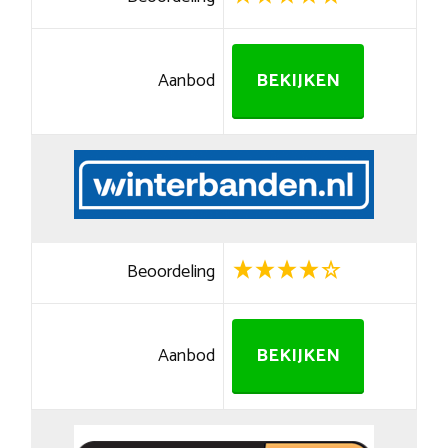
Aanbod
BEKIJKEN
Beoordeling
Aanbod
BEKIJKEN