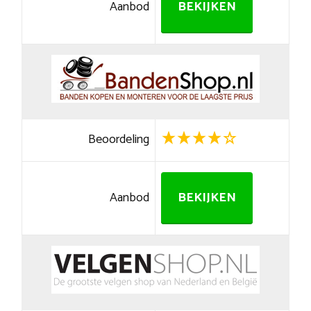
Aanbod
BEKIJKEN
Beoordeling
Aanbod
BEKIJKEN