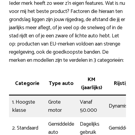
Ieder merk heeft zo weer z’n eigen features. Wat is nu
voor mij het beste product? Factoren die hieraan ten
grondslag liggen zijn jouw rijgedrag, de afstand die jij er
jaarlijks meer aflegt, of je veel op de snelweg of in de
stad rijdt en of je een zware of lichte auto hebt. Let
op: producten van EU-merken voldoen aan strenge
regelgeving, ook de goedkoopste banden. De
merken en modellen zijn te verdelen in 3 categorieën:
KM
Categorie
Type auto
Rijstijl
(jaarlijks)
1. Hoogste
Grote
Vanaf
Dynamisch
klasse
motor
50.000
Gemiddelde
Dagelijks
2. Standaard
Gemiddeld
auto
gebruik