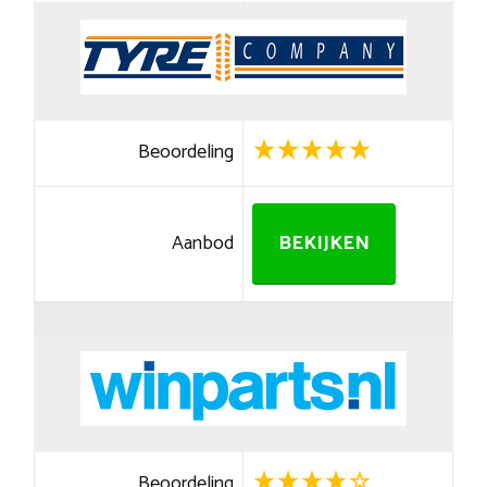
Beoordeling
Aanbod
BEKIJKEN
Beoordeling