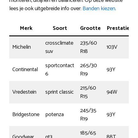
monteren, uitlijnen en balanceren. Op deze website
lees je ook uitgebreide info over:
Banden kiezen
.
Merk
Soort
Grootte
Prestatie
T
crossclimate
235/60
Michelin
103V
suv
R18
sportcontact
265/30
Continental
93Y
6
R19
215/60
Vredestein
sprint classic
94W
R15
245/35
Bridgestone
potenza
93Y
€
R19
185/65
Goodyear
gt3
88T