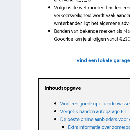
er al vanaf €37,50.
Volgens de wet moeten banden een 
verkeersveiligheid wordt vaak aange
winterbanden ligt het algemene advie
Banden van bekende merken als Max
Goodride kan je al krijgen vanaf €230
Vind een lokale garag
Inhoudsopgave
Vind een goedkope bandenwissel 
Vergelijk banden autogarage Ell
De beste online aanbieders voo
Extra informatie over zomerb