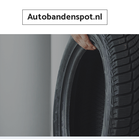
Spring
naar
Autobandenspot.nl
inhoud