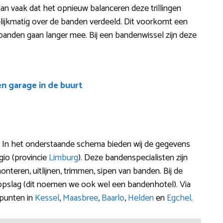
 dan vaak dat het opnieuw balanceren deze trillingen
elijkmatig over de banden verdeeld. Dit voorkomt een
je banden gaan langer mee. Bij een bandenwissel zijn deze
en garage in de buurt
l? In het onderstaande schema bieden wij de gegevens
gio (provincie
Limburg
). Deze bandenspecialisten zijn
onteren, uitlijnen, trimmen, sipen van banden. Bij de
opslag (dit noemen we ook wel een bandenhotel). Via
epunten in
Kessel
,
Maasbree
,
Baarlo
,
Helden
en
Egchel
.