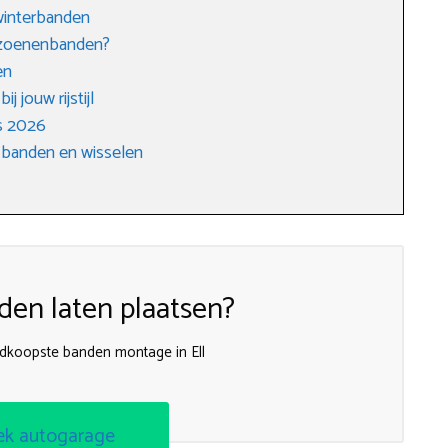
winterbanden
eizoenenbanden?
en
j jouw rijstijl
s 2026
 banden en wisselen
en laten plaatsen?
edkoopste banden montage in Ell
ek autogarage