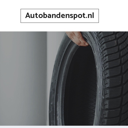
Spring
naar
Autobandenspot.nl
inhoud