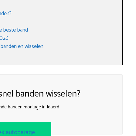
nden?
e beste band
2026
 banden en wisselen
nel banden wisselen?
ijnde banden montage in Idaerd
ek autogarage