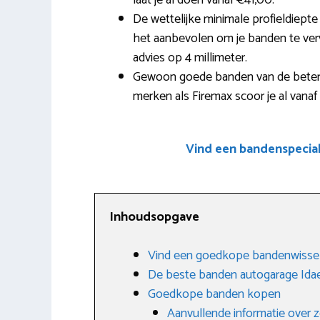
laat je al doen vanaf €41,00.
De wettelijke minimale profieldiepte
het aanbevolen om je banden te verv
advies op 4 millimeter.
Gewoon goede banden van de betere
merken als Firemax scoor je al vanaf
Vind een bandenspecia
Inhoudsopgave
Vind een goedkope bandenwissel
De beste banden autogarage Ida
Goedkope banden kopen
Aanvullende informatie over