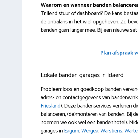
Waarom en wanneer banden balancere
Trillend stuur of dashboard? De kans bestaa
de onbalans in het wiel opgeheven. Zo bevorder
banden gaan langer mee. Bij een nieuwe set b
Plan afspraak 
Lokale banden garages in Idaerd
Probleemloos en goedkoop banden vervange
adres- en contactgegevens van bandenwinke
Friesland
). Deze bandenservices verlenen die
balanceren, (de)monteren van banden. Bij d
noemen we ook wel een bandenhotel). Midde
garages in
Eagum
,
Wergea
,
Warstiens
,
Warte