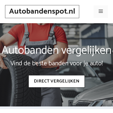
Spring
Autobandenspot.nl
naar
Men
inhoud
Autobanden vergelijken
Vind de beste banden voor je auto!
DIRECT VERGELIJKEN