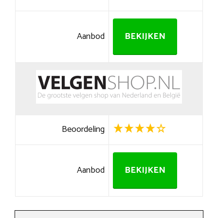
Aanbod
BEKIJKEN
Beoordeling
Aanbod
BEKIJKEN