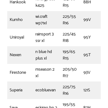
Hankook
88H
k425
R15
wi.craft
225/55
Kumho
99V
wp71xl
R16
rainsport 3
225/45
Uniroyal
95Y
ssr xl
R18
n blue hd
195/65
Nexen
95T
plus xl
R15
mseason 2
205/50
Firestone
93V
xl
R17
225/75
Superia
ecobluevan
121S
R16
195/55
Sava
eskimo hp 2
87H