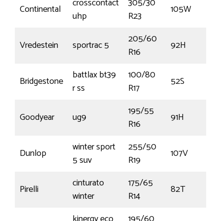
crosscontact
305/30
Continental
105W
uhp
R23
205/60
Vredestein
sportrac 5
92H
R16
battlax bt39
100/80
Bridgestone
52S
€
r ss
R17
195/55
Goodyear
ug9
91H
R16
winter sport
255/50
Dunlop
107V
5 suv
R19
cinturato
175/65
Pirelli
82T
winter
R14
kinergy eco
195/60