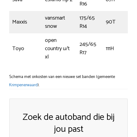
R16
vansmart
175/65
Maxxis
90T
snow
R14
open
245/65
Toyo
country u/t
111H
R17
xl
Schema met onkosten van een nieuwe set banden (gemeente
Krimpenerwaard
).
Zoek de autoband die bij
jou past