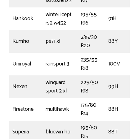
sottozero 3
R17
winter icept
195/55
Hankook
91H
rs2 w452
R16
235/30
Kumho
ps71 xl
88Y
R20
235/55
Uniroyal
rainsport 3
100V
R18
winguard
225/50
Nexen
99H
sport 2 xl
R18
175/80
Firestone
multihawk
88H
R14
195/60
Superia
bluewin hp
88T
R15