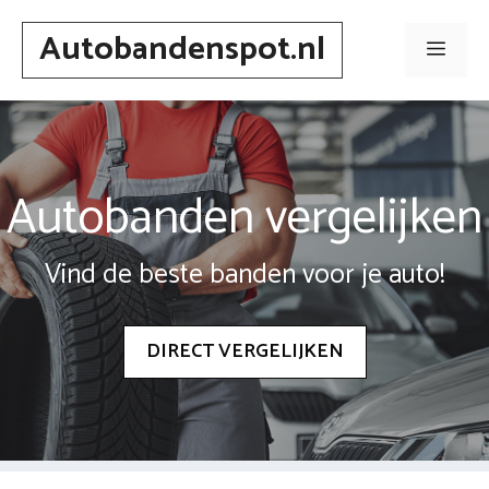
Spring
Autobandenspot.nl
naar
Men
inhoud
Autobanden vergelijken
Vind de beste banden voor je auto!
DIRECT VERGELIJKEN