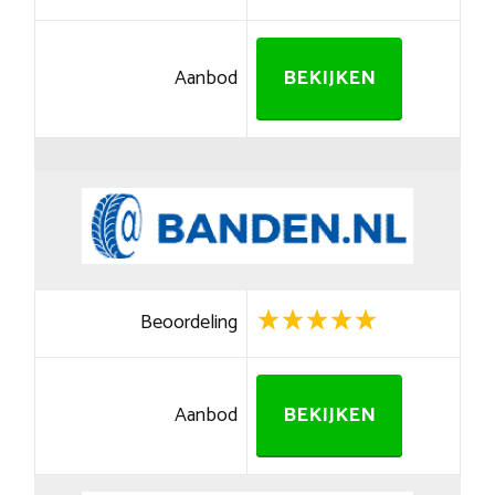
Aanbod
BEKIJKEN
Beoordeling
Aanbod
BEKIJKEN