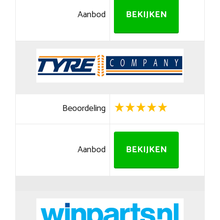
Aanbod
BEKIJKEN
Beoordeling
Aanbod
BEKIJKEN