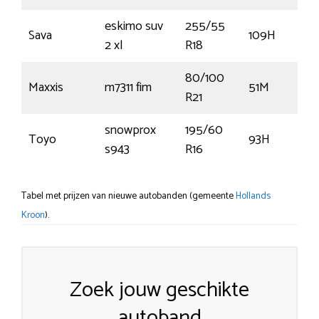
eskimo suv
255/55
Sava
109H
2 xl
R18
80/100
Maxxis
m7311 fim
51M
R21
snowprox
195/60
Toyo
93H
s943
R16
Tabel met prijzen van nieuwe autobanden (gemeente
Hollands
Kroon
).
Zoek jouw geschikte
autoband