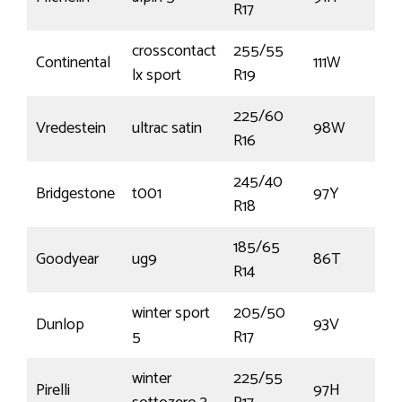
R17
crosscontact
255/55
Continental
111W
lx sport
R19
225/60
Vredestein
ultrac satin
98W
R16
245/40
Bridgestone
t001
97Y
R18
185/65
Goodyear
ug9
86T
R14
winter sport
205/50
Dunlop
93V
5
R17
winter
225/55
Pirelli
97H