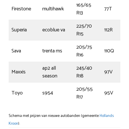
165/65
Firestone
multihawk
77T
R13
225/70
Superia
ecoblue va
112R
R15
205/75
Sava
trenta ms
110Q
R16
ap2 all
245/40
Maxxis
97V
season
R18
205/55
Toyo
s954
95V
R17
Schema met prijzen van nieuwe autobanden (gemeente
Hollands
Kroon
).