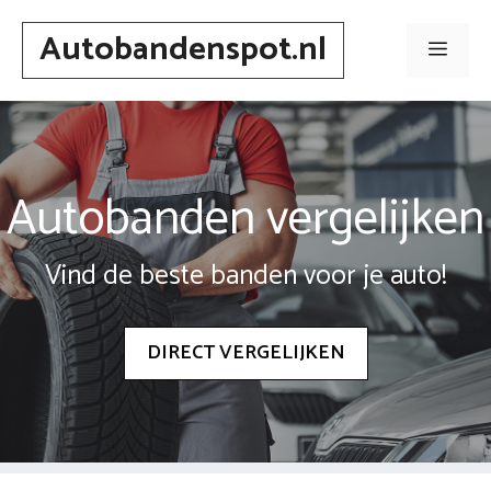
Spring
Autobandenspot.nl
naar
Men
inhoud
Autobanden vergelijken
Vind de beste banden voor je auto!
DIRECT VERGELIJKEN