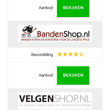
Aanbod
BEKIJKEN
Beoordeling
Aanbod
BEKIJKEN