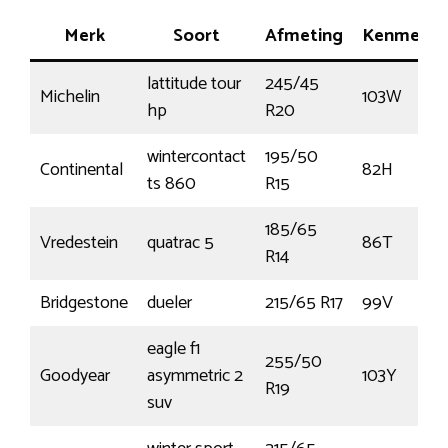
Merk
Soort
Afmeting
Kenmerk
lattitude tour
245/45
Michelin
103W
hp
R20
wintercontact
195/50
Continental
82H
ts 860
R15
185/65
Vredestein
quatrac 5
86T
R14
Bridgestone
dueler
215/65 R17
99V
eagle f1
255/50
Goodyear
asymmetric 2
103Y
R19
suv