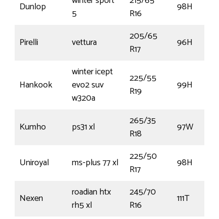
winter sport
215/65
Dunlop
98H
5
R16
205/65
Pirelli
vettura
96H
R17
winter icept
225/55
Hankook
evo2 suv
99H
R19
w320a
265/35
Kumho
ps31 xl
97W
R18
225/50
Uniroyal
ms-plus 77 xl
98H
R17
roadian htx
245/70
Nexen
111T
rh5 xl
R16