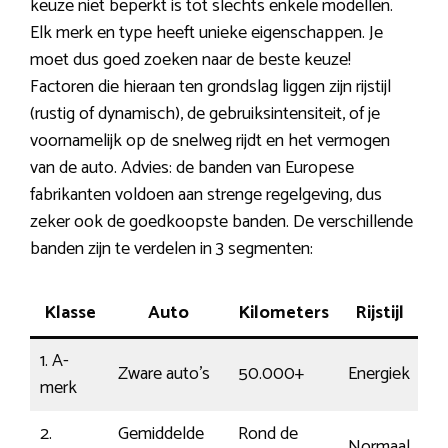
keuze niet beperkt is tot slechts enkele modellen.
Elk merk en type heeft unieke eigenschappen. Je
moet dus goed zoeken naar de beste keuze!
Factoren die hieraan ten grondslag liggen zijn rijstijl
(rustig of dynamisch), de gebruiksintensiteit, of je
voornamelijk op de snelweg rijdt en het vermogen
van de auto. Advies: de banden van Europese
fabrikanten voldoen aan strenge regelgeving, dus
zeker ook de goedkoopste banden. De verschillende
banden zijn te verdelen in 3 segmenten:
Klasse
Auto
Kilometers
Rijstijl
Pr
1. A-
Zware auto’s
50.000+
Energiek
18
merk
2.
Gemiddelde
Rond de
Normaal
€1