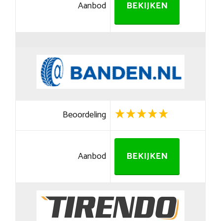
Aanbod
BEKIJKEN
Beoordeling
Aanbod
BEKIJKEN