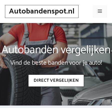
Spring
Autobandenspot.nl
naar
Men
inhoud
Autobanden vergelijken
Vind de beste banden voor je auto!
DIRECT VERGELIJKEN