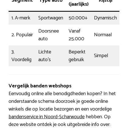
Segment
Type auto
Rijstijl
Pr
(jaarlijks)
1. A-merk
Sportwagen
50.000+
Dynamisch
18
Doorsnee
Vanaf
2. Populair
Normaal
€1
auto
25.000
3.
Lichte
Beperkt
Simpel
€7
Voordelig
auto’s
gebruik
Vergelijk banden webshops
Eenvoudig online alle benodigdheden kopen? In het
onderstaande schema doorzoek je goede online
winkels die op locatie bezorgen en een voordelige
bandenservice in Noord-Scharwoude
hebben. Op
deze website ontdek je ook uitgebreide info over: