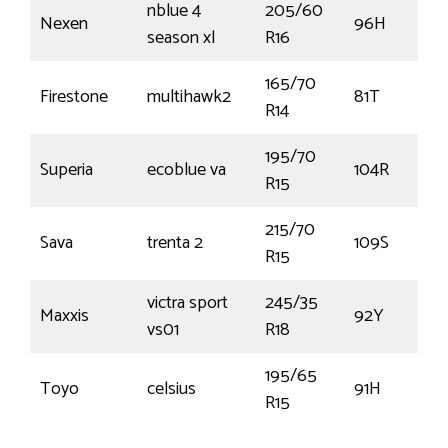
nblue 4
205/60
Nexen
96H
season xl
R16
165/70
Firestone
multihawk2
81T
R14
195/70
Superia
ecoblue va
104R
R15
215/70
Sava
trenta 2
109S
R15
victra sport
245/35
Maxxis
92Y
vs01
R18
195/65
Toyo
celsius
91H
R15