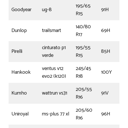
195/65
Goodyear
ug-8
91H
R15
140/80
Dunlop
trailsmart
69H
R17
cinturato p1
195/55
Pirelli
85H
verde
R15
ventus v12
245/45
Hankook
100Y
evo2 (k120)
R18
205/55
Kumho
wattrun vs31
91V
R16
205/60
Uniroyal
ms-plus 77 xl
96H
R16