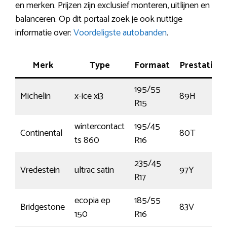
en merken. Prijzen zijn exclusief monteren, uitlijnen en
balanceren. Op dit portaal zoek je ook nuttige
informatie over:
Voordeligste autobanden
.
Merk
Type
Formaat
Prestatie
195/55
Michelin
x-ice xi3
89H
R15
wintercontact
195/45
Continental
80T
ts 860
R16
235/45
Vredestein
ultrac satin
97Y
R17
ecopia ep
185/55
Bridgestone
83V
150
R16