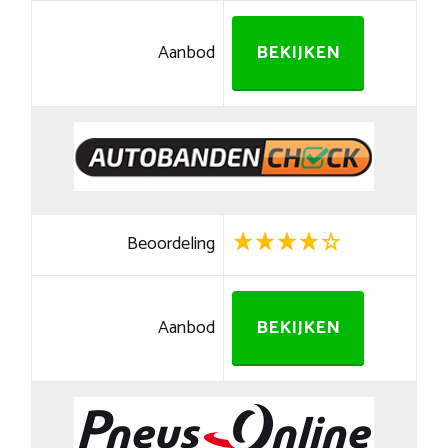
Aanbod
BEKIJKEN
Beoordeling
Aanbod
BEKIJKEN