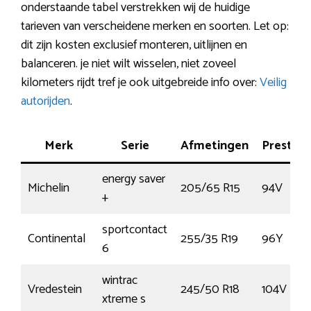
onderstaande tabel verstrekken wij de huidige
tarieven van verscheidene merken en soorten. Let op:
dit zijn kosten exclusief monteren, uitlijnen en
balanceren. je niet wilt wisselen, niet zoveel
kilometers rijdt tref je ook uitgebreide info over:
Veilig
autorijden
.
Merk
Serie
Afmetingen
Prestati
energy saver
Michelin
205/65 R15
94V
+
sportcontact
Continental
255/35 R19
96Y
6
wintrac
Vredestein
245/50 R18
104V
xtreme s