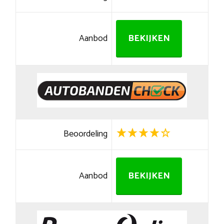
Aanbod
BEKIJKEN
Beoordeling
Aanbod
BEKIJKEN