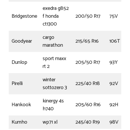
exedra g852
Bridgestone
f honda
200/50 R17
75V
ct1300
cargo
Goodyear
215/65 R16
106T
marathon
sport maxx
Dunlop
205/50 R17
93Y
rt 2
winter
Pirelli
225/40 R18
92V
sottozero 3
kinergy 4s
Hankook
205/60 R16
92H
h740
Kumho
wp71 xl
245/40 R19
98V