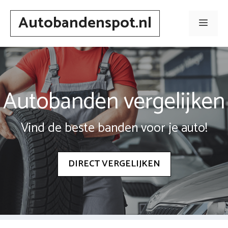
Spring
Autobandenspot.nl
naar
Men
inhoud
Autobanden vergelijken
Vind de beste banden voor je auto!
DIRECT VERGELIJKEN