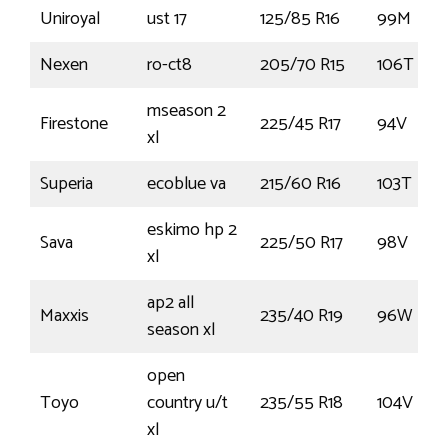
Uniroyal
ust 17
125/85 R16
99M
Nexen
ro-ct8
205/70 R15
106T
mseason 2
Firestone
225/45 R17
94V
xl
Superia
ecoblue va
215/60 R16
103T
eskimo hp 2
Sava
225/50 R17
98V
xl
ap2 all
Maxxis
235/40 R19
96W
season xl
open
Toyo
country u/t
235/55 R18
104V
xl