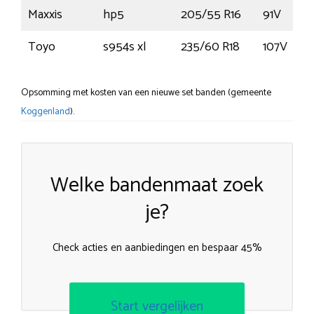
Maxxis
hp5
205/55 R16
91V
Toyo
s954s xl
235/60 R18
107V
Opsomming met kosten van een nieuwe set banden (gemeente
Koggenland
).
Welke bandenmaat zoek
je?
Check acties en aanbiedingen en bespaar 45%
Start vergelijken