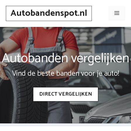
Spring
Autobandenspot.nl
naar
Men
inhoud
Autobanden vergelijken
Vind de beste banden voor je auto!
DIRECT VERGELIJKEN