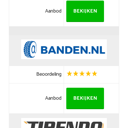
Aanbod
BEKIJKEN
Beoordeling
Aanbod
BEKIJKEN