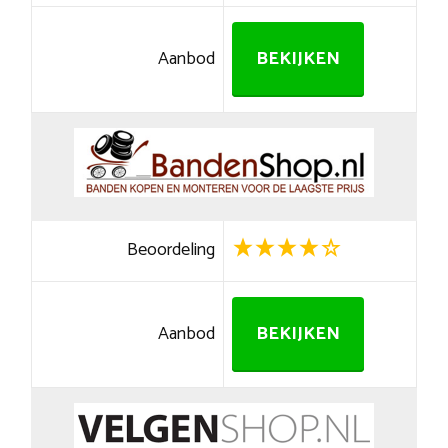
Aanbod
BEKIJKEN
Beoordeling
Aanbod
BEKIJKEN