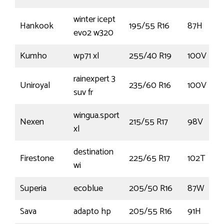
winter icept
Hankook
195/55 R16
87H
evo2 w320
Kumho
wp71 xl
255/40 R19
100V
rainexpert 3
Uniroyal
235/60 R16
100V
suv fr
wingua.sport
Nexen
215/55 R17
98V
xl
destination
Firestone
225/65 R17
102T
wi
Superia
ecoblue
205/50 R16
87W
Sava
adapto hp
205/55 R16
91H