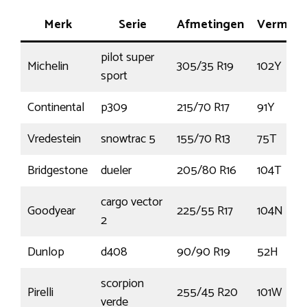
Merk
Serie
Afmetingen
Vermog
pilot super
Michelin
305/35 R19
102Y
sport
Continental
p309
215/70 R17
91Y
Vredestein
snowtrac 5
155/70 R13
75T
Bridgestone
dueler
205/80 R16
104T
cargo vector
Goodyear
225/55 R17
104N
2
Dunlop
d408
90/90 R19
52H
scorpion
Pirelli
255/45 R20
101W
verde