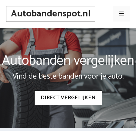
Spring
Autobandenspot.nl
naar
Men
inhoud
Autobanden vergelijken
Vind de beste banden voor je auto!
DIRECT VERGELIJKEN