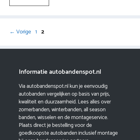
Berichtnavigatie
Pagina
Pagina
←
Vorige
1
2
Informatie autobandenspot.nl
Via autobandenspot.nl kun je eenvoudig
autobanden vergelijken op basis van prijs,
kwaliteit en duurzaamheid. Lees alles over
zomerbanden, winterbanden, all season
banden, wisselen en de montageservice.
Plaats direct je bestelling voor de
goedkoopste autobanden inclusief montage