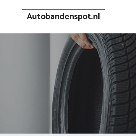
Spring
naar
Autobandenspot.nl
inhoud