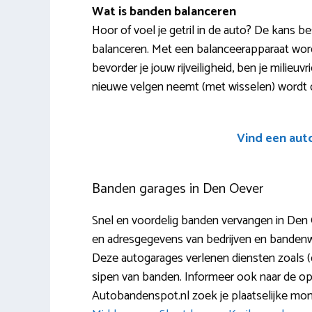
Wat is banden balanceren
Hoor of voel je getril in de auto? De kans b
balanceren. Met een balanceerapparaat word
bevorder je jouw rijveiligheid, ben je milieuv
nieuwe velgen neemt (met wisselen) wordt d
Vind een aut
Banden garages in Den Oever
Snel en voordelig banden vervangen in Den O
en adresgegevens van bedrijven en bandenw
Deze autogarages verlenen diensten zoals (d
sipen van banden. Informeer ook naar de o
Autobandenspot.nl zoek je plaatselijke mo