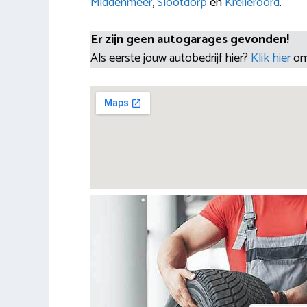
Middenmeer
,
Slootdorp
en
Kreileroord
.
Er zijn geen autogarages gevonden!
Als eerste jouw autobedrijf hier?
Klik hier
om