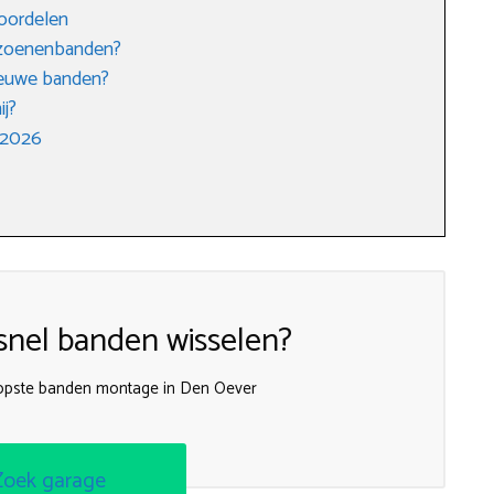
voordelen
eizoenenbanden?
nieuwe banden?
ij?
 2026
nel banden wisselen?
oopste banden montage in Den Oever
Zoek garage