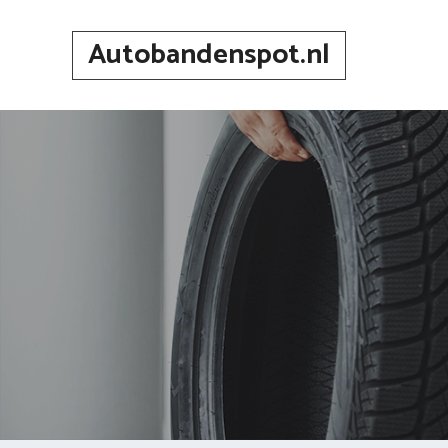
Spring
naar
Autobandenspot.nl
inhoud