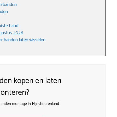
terbanden
anden
uiste band
ugustus 2026
r banden laten wisselen
den kopen en laten
onteren?
e banden montage in Mijnsheerenland