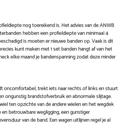
ofieldiepte nog toereikend is. Het advies van de ANWB
terbanden hebben een profieldiepte van minimaal 4
schadigd is moeten er nieuwe banden op. Vaak is dit
precies kunt maken met 1 set banden hangt af van het
Check elke maand je bandenspanning zodat deze minder
jdt oncomfortabel, trekt iets naar rechts of links en stuurt
een ongunstig brandstofverbruik en abnormale slijtage.
et wiel ten opzichte van de andere wielen en het wegdek
e en betrouwbare wegligging, een gunstiger
vensduur van de band. Een wagen uitlijnen regel je al