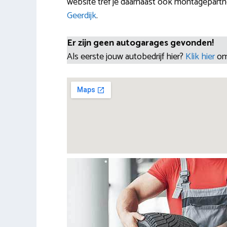
website tref je daarnaast ook montagepartn
Geerdijk
.
Er zijn geen autogarages gevonden!
Als eerste jouw autobedrijf hier?
Klik hier
om