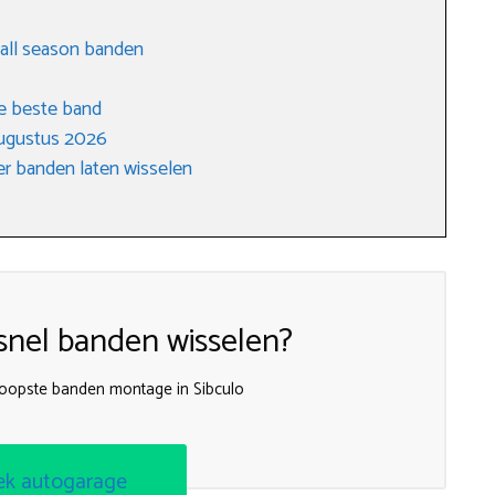
 all season banden
e beste band
augustus 2026
r banden laten wisselen
nel banden wisselen?
koopste banden montage in Sibculo
ek autogarage