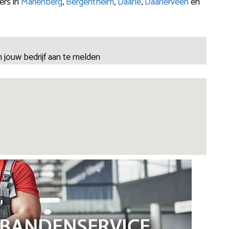
ers in
Mariënberg
,
Bergentheim
,
Daarle
,
Daarlerveen
en
 jouw bedrijf aan te melden