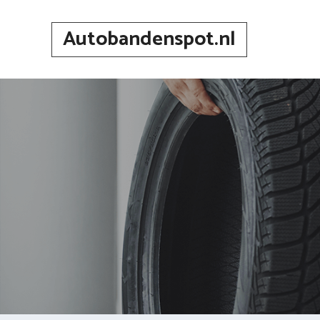
Spring
naar
Autobandenspot.nl
inhoud