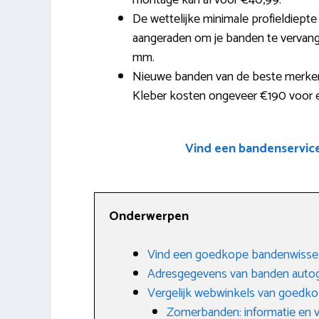
montage kan al voor €40,99.
De wettelijke minimale profieldiept
aangeraden om je banden te vervange
mm.
Nieuwe banden van de beste merken 
Kleber kosten ongeveer €190 voor 
Vind een bandenservic
Onderwerpen
Vind een goedkope bandenwissel
Adresgegevens van banden autog
Vergelijk webwinkels van goedk
Zomerbanden: informatie en 