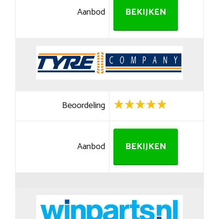
Aanbod
BEKIJKEN
Beoordeling
Aanbod
BEKIJKEN