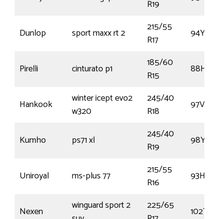
R19
215/55
Dunlop
sport maxx rt 2
94Y
R17
185/60
Pirelli
cinturato p1
88H
R15
winter icept evo2
245/40
Hankook
97V
w320
R18
245/40
Kumho
ps71 xl
98Y
R19
215/55
Uniroyal
ms-plus 77
93H
R16
winguard sport 2
225/65
Nexen
102T
suv
R17