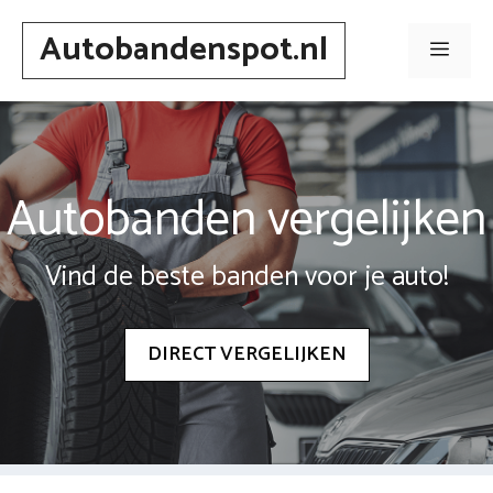
Spring
Autobandenspot.nl
naar
Men
inhoud
Autobanden vergelijken
Vind de beste banden voor je auto!
DIRECT VERGELIJKEN