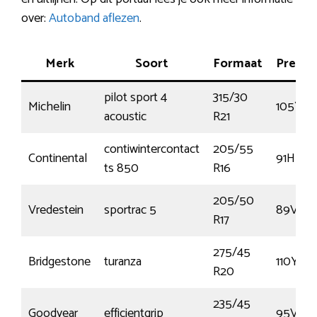
over:
Autoband aflezen
.
Merk
Soort
Formaat
Presta
pilot sport 4
315/30
Michelin
105Y
acoustic
R21
contiwintercontact
205/55
Continental
91H
ts 850
R16
205/50
Vredestein
sportrac 5
89V
R17
275/45
Bridgestone
turanza
110Y
R20
235/45
Goodyear
efficientgrip
95V