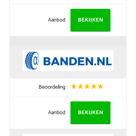
Aanbod
BEKIJKEN
Beoordeling
Aanbod
BEKIJKEN