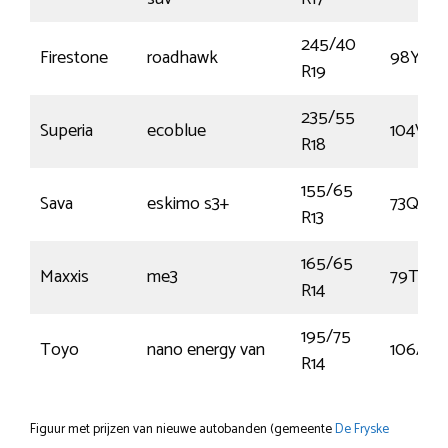
245/40
Firestone
roadhawk
98Y
R19
235/55
Superia
ecoblue
104V
R18
155/65
Sava
eskimo s3+
73Q
R13
165/65
Maxxis
me3
79T
R14
195/75
Toyo
nano energy van
106/10
R14
Figuur met prijzen van nieuwe autobanden (gemeente
De Fryske