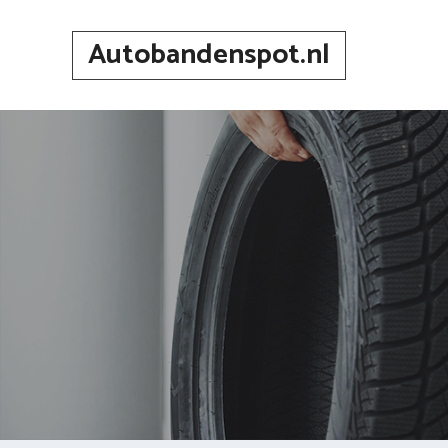
Spring
naar
Autobandenspot.nl
inhoud