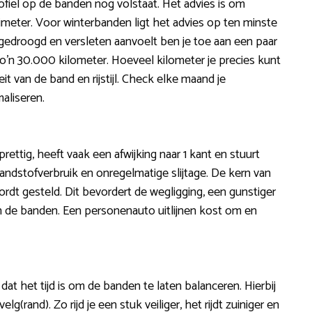
fiel op de banden nog volstaat. Het advies is om
limeter. Voor winterbanden ligt het advies op ten minste
itgedroogd en versleten aanvoelt ben je toe aan een paar
zo’n 30.000 kilometer. Hoeveel kilometer je precies kunt
t van de band en rijstijl. Check elke maand je
aliseren.
prettig, heeft vaak een afwijking naar 1 kant en stuurt
ndstofverbruik en onregelmatige slijtage. De kern van
wordt gesteld. Dit bevordert de wegligging, een gunstiger
n de banden. Een personenauto uitlijnen kost om en
dat het tijd is om de banden te laten balanceren. Hierbij
(rand). Zo rijd je een stuk veiliger, het rijdt zuiniger en