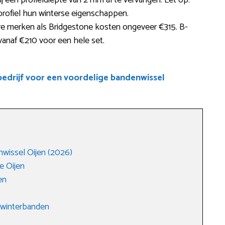
 een profieldiepte van 2 mm al te vervangen. Let op:
profiel hun winterse eigenschappen.
 merken als Bridgestone kosten ongeveer €315. B-
vanaf €210 voor een hele set.
drijf voor een voordelige bandenwissel
wissel Oijen (2026)
e Oijen
en
 winterbanden