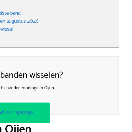
uiste band
gen augustus 2026
wissel
 banden wisselen?
 bij banden montage in Oijen
nd een garage
n Oijen