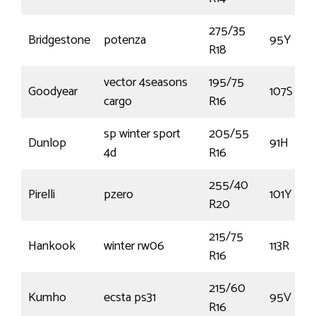
275/35
Bridgestone
potenza
95Y
R18
vector 4seasons
195/75
Goodyear
107S
cargo
R16
sp winter sport
205/55
Dunlop
91H
4d
R16
255/40
Pirelli
pzero
101Y
R20
215/75
Hankook
winter rw06
113R
R16
215/60
Kumho
ecsta ps31
95V
R16