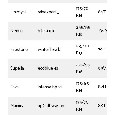
175/70
Uniroyal
rainexpert 3
84T
R14
255/55
Nexen
n fera ru1
109Y
R18
165/70
Firestone
winter hawk
79T
R13
225/55
Superia
ecoblue 4s
99V
R16
175/65
Sava
intensa hp v1
82H
R14
175/70
Maxxis
ap2 all season
88T
R14