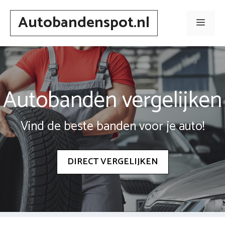
Spring
Autobandenspot.nl
naar
Men
inhoud
Autobanden vergelijken
Vind de beste banden voor je auto!
DIRECT VERGELIJKEN