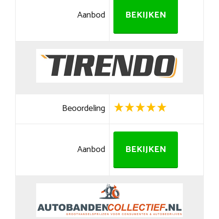
Aanbod
BEKIJKEN
Beoordeling
Aanbod
BEKIJKEN