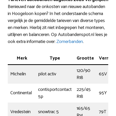
Benieuwd naar de onkosten van nieuwe autobanden
in Hoogeloon kopen? In het onderstaande schema
vergelijk je de gemiddelde tarieven van diverse types
en merken. Hierbij zit niet inbegrepen het monteren,
uitlijnen en balanceren. Op Autobandenspot.nl lees je
ook extra informatie over:
Zomerbanden
.
Merk
Type
Grootte
Vermog
120/90
Michelin
pilot activ
65V
R18
contisportcontact
225/45
Continental
95Y
5p
R18
165/65
Vredestein
snowtrac 5
79T
R14