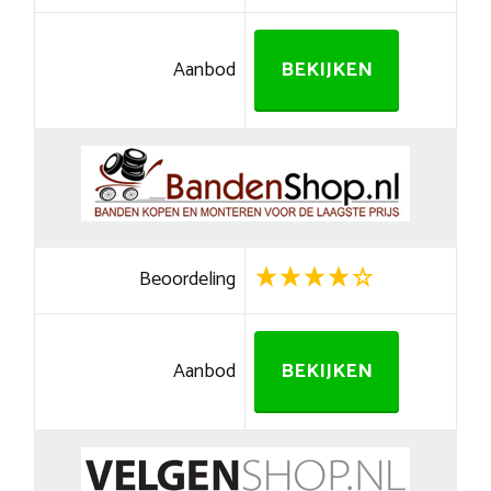
Aanbod
BEKIJKEN
Beoordeling
Aanbod
BEKIJKEN