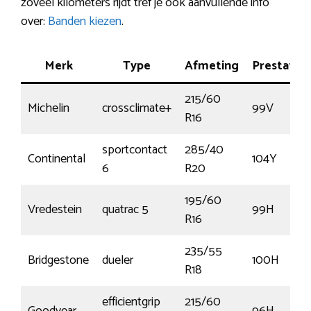
zoveel kilometers rijdt tref je ook aanvullende info
over:
Banden kiezen
.
Merk
Type
Afmeting
Prestatie
215/60
Michelin
crossclimate+
99V
R16
sportcontact
285/40
Continental
104Y
6
R20
195/60
Vredestein
quatrac 5
99H
R16
235/55
Bridgestone
dueler
100H
R18
efficientgrip
215/60