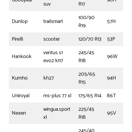
Goodyear
96H
suv
R17
100/90
Dunlop
trailsmart
57H
R19
Pirelli
scooter
120/70 R13
53P
ventus s1
245/45
Hankook
96W
evo2 k117
R18
205/65
Kumho
kh27
94H
R15
Uniroyal
ms-plus 77 xl
175/65 R14
86T
wingua.sport
225/45
Nexen
95V
xl
R18
245/40