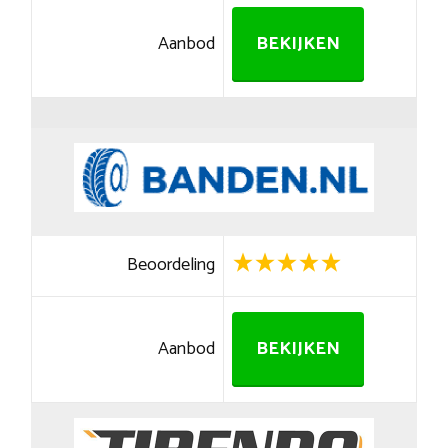
Aanbod
BEKIJKEN
Beoordeling
Aanbod
BEKIJKEN