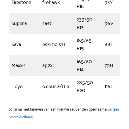
Firestone
firehawk
93Y
R18
235/50
Superia
sa37
96V
R17
185/65
Sava
eskimo s3+
88T
R15
165/60
Maxxis
ap2xl
79H
R14
285/50
Toyo
o.coun.a/t+ xl
116T
R20
Schema met tarieven van een nieuwe set banden (gemeente
Bergen
Noord-Holland
).