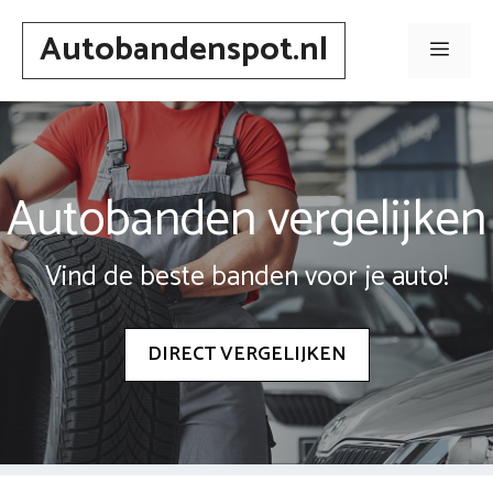
Spring
Autobandenspot.nl
naar
Men
inhoud
Autobanden vergelijken
Vind de beste banden voor je auto!
DIRECT VERGELIJKEN