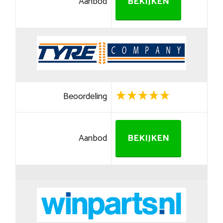
Aanbod
BEKIJKEN
Beoordeling
Aanbod
BEKIJKEN