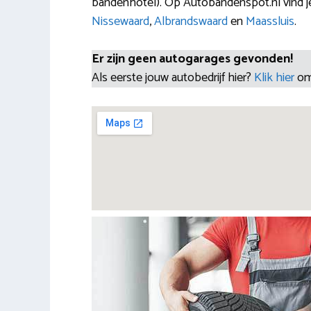
bandenhotel). Op Autobandenspot.nl vind 
Nissewaard
,
Albrandswaard
en
Maassluis
.
Er zijn geen autogarages gevonden!
Als eerste jouw autobedrijf hier?
Klik hier
om