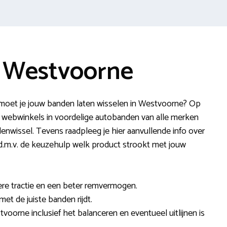
 Westvoorne
moet je jouw banden laten wisselen in Westvoorne? Op
webwinkels in voordelige autobanden van alle merken
nwissel. Tevens raadpleeg je hier aanvullende info over
e d.m.v. de keuzehulp welk product strookt met jouw
re tractie en een beter remvermogen.
met de juiste banden rijdt.
voorne inclusief het balanceren en eventueel uitlijnen is