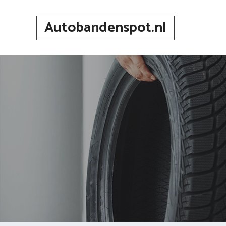
Spring
naar
Autobandenspot.nl
inhoud