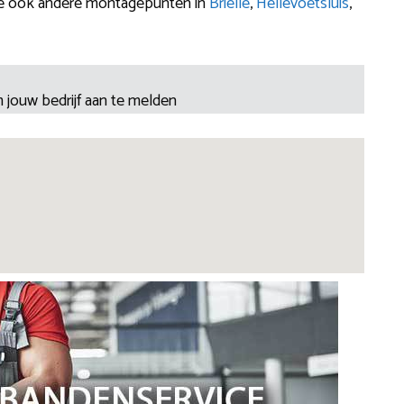
je ook andere montagepunten in
Brielle
,
Hellevoetsluis
,
 jouw bedrijf aan te melden