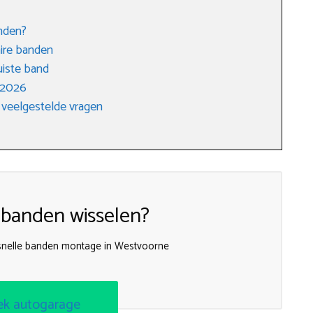
nden?
ire banden
uiste band
 2026
 veelgestelde vragen
 banden wisselen?
r snelle banden montage in Westvoorne
ek autogarage