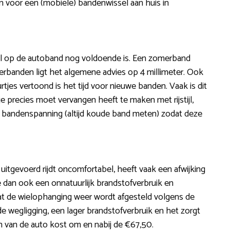
zen voor een (mobiele) bandenwissel aan huis in
el op de autoband nog voldoende is. Een zomerband
terbanden ligt het algemene advies op 4 millimeter. Ook
rtjes vertoond is het tijd voor nieuwe banden. Vaak is dit
e precies moet vervangen heeft te maken met rijstijl,
e bandenspanning (altijd koude band meten) zodat deze
is uitgevoerd rijdt oncomfortabel, heeft vaak een afwijking
we dan ook een onnatuurlijk brandstofverbruik en
 dat de wielophanging weer wordt afgesteld volgens de
de wegligging, een lager brandstofverbruik en het zorgt
n van de auto kost om en nabij de €67,50.