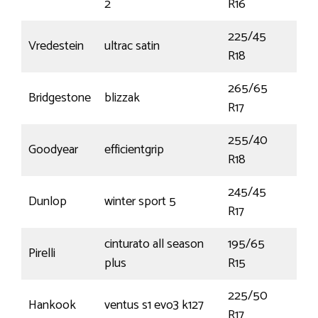
2
R16
225/45
Vredestein
ultrac satin
95
R18
265/65
Bridgestone
blizzak
116
R17
255/40
Goodyear
efficientgrip
95
R18
245/45
Dunlop
winter sport 5
99
R17
cinturato all season
195/65
Pirelli
91V
plus
R15
225/50
Hankook
ventus s1 evo3 k127
98
R17