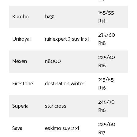
185/55
Kumho
ha31
80
R14
235/60
Uniroyal
rainexpert 3 suv fr xl
107
R18
225/40
Nexen
n8000
92Y
R18
215/65
Firestone
destination winter
98
R16
245/70
Superia
star cross
111H
R16
225/60
Sava
eskimo suv 2 xl
103
R17