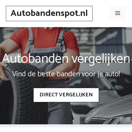
Spring
Autobandenspot.nl
naar
Men
inhoud
Autobanden vergelijken
Vind de beste banden voor je auto!
DIRECT VERGELIJKEN