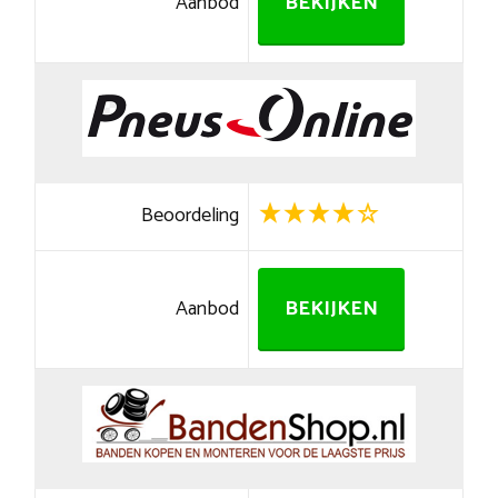
Aanbod
BEKIJKEN
Beoordeling
Aanbod
BEKIJKEN