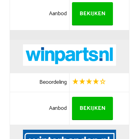
Aanbod
BEKIJKEN
Beoordeling
Aanbod
BEKIJKEN