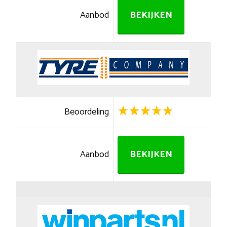
Aanbod
BEKIJKEN
Beoordeling
Aanbod
BEKIJKEN