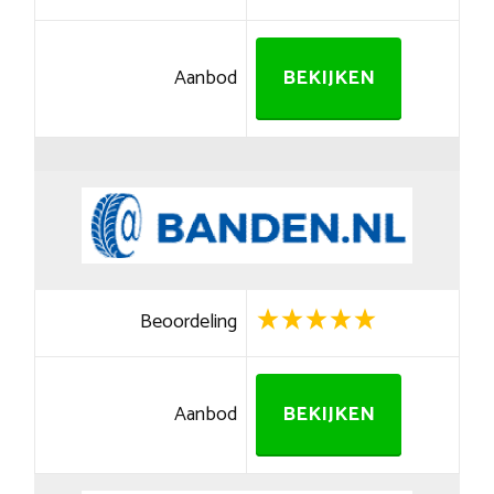
Aanbod
BEKIJKEN
Beoordeling
Aanbod
BEKIJKEN