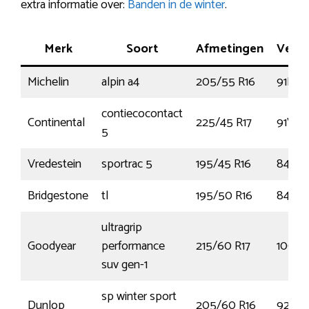
extra informatie over:
Banden in de winter
.
Merk
Soort
Afmetingen
Verm
Michelin
alpin a4
205/55 R16
91H
contiecocontact
Continental
225/45 R17
91V
5
Vredestein
sportrac 5
195/45 R16
84V
Bridgestone
tl
195/50 R16
84V
ultragrip
Goodyear
performance
215/60 R17
100V
suv gen-1
sp winter sport
Dunlop
205/60 R16
92H