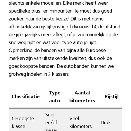
slechts enkele modellen. Elke merk heeft weer
specifieke plus- en minpunten. Je moet dus goed
zoeken naar de beste keuze! Dit is met name
afhankelijk van rijstijl (rustig of dynamisch), de afstand
die jij er jaarlijks meer aflegt, of je voornamelijk op de
snelweg rijdt en wat voor type auto je rijdt.
Opmerking: de banden van bijna alle Europese
merken zijn van uitstekende kwaliteit, dus ook de
goedkoopste banden. De autobanden kunnen we
grofweg indelen in 3 klassen:
Type
Aantal
Classificatie
Rijstijl
K
auto
kilometers
Snel
1. Hoogste
Veel
en/of
Druk
1
klasse
kilometers
zwaar