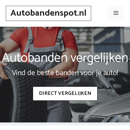
Spring
Autobandenspot.nl
naar
Men
inhoud
Autobanden vergelijken
Vind de beste banden voor je auto!
DIRECT VERGELIJKEN