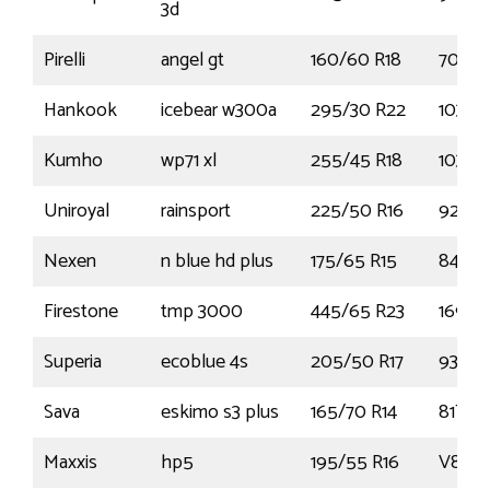
3d
Pirelli
angel gt
160/60 R18
70(W)
Hankook
icebear w300a
295/30 R22
103W
Kumho
wp71 xl
255/45 R18
103V
Uniroyal
rainsport
225/50 R16
92Y
Nexen
n blue hd plus
175/65 R15
84T
Firestone
tmp 3000
445/65 R23
169K
Superia
ecoblue 4s
205/50 R17
93W
Sava
eskimo s3 plus
165/70 R14
81T
Maxxis
hp5
195/55 R16
V87