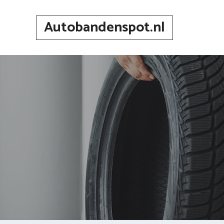
Spring
naar
Autobandenspot.nl
inhoud