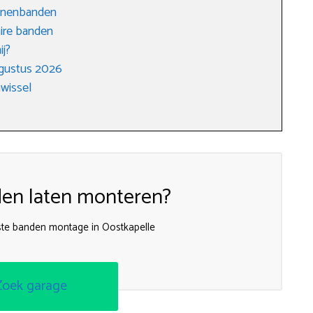
oenenbanden
ire banden
ij?
ugustus 2026
wissel
en laten monteren?
te banden montage in Oostkapelle
Zoek garage