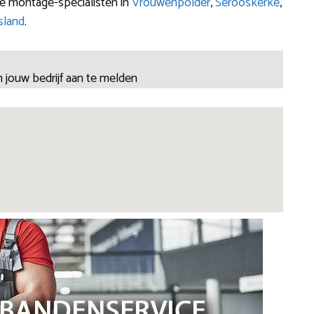
jke montage-specialisten in
Vrouwenpolder
,
Serooskerke
,
sland
.
 jouw bedrijf aan te melden