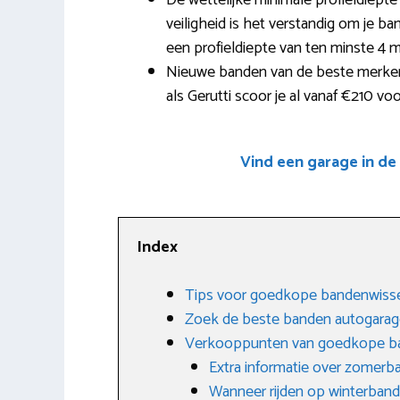
De wettelijke minimale profieldiepte
veiligheid is het verstandig om je b
een profieldiepte van ten minste 4 
Nieuwe banden van de beste merken
als Gerutti scoor je al vanaf €210 v
Vind een garage in de
Index
Tips voor goedkope bandenwisse
Zoek de beste banden autogarag
Verkooppunten van goedkope b
Extra informatie over zomerb
Wanneer rijden op winterban