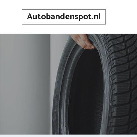
Spring
naar
Autobandenspot.nl
inhoud