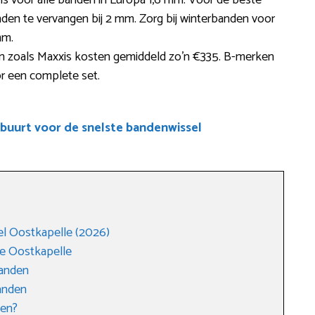
 is voor alle banden in Europa 1,6 mm. Voor de beste
anden te vervangen bij 2 mm. Zorg bij winterbanden voor
mm.
 zoals Maxxis kosten gemiddeld zo’n €335. B-merken
oor een complete set.
 buurt voor de snelste bandenwissel
l Oostkapelle (2026)
e Oostkapelle
anden
anden
den?