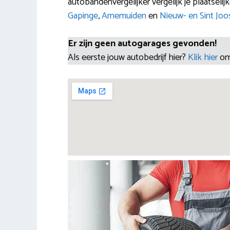
autobandenvergelijker vergelijk je plaatseli
Gapinge
,
Arnemuiden
en
Nieuw- en Sint Joo
Er zijn geen autogarages gevonden!
Als eerste jouw autobedrijf hier?
Klik hier
om