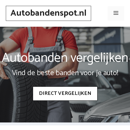
Spring
Autobandenspot.nl
naar
Men
inhoud
Autobanden vergelijken
Vind de beste banden voor je auto!
DIRECT VERGELIJKEN