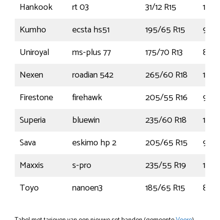
Hankook
rt 03
31/12 R15
110Q
Kumho
ecsta hs51
195/65 R15
91V
Uniroyal
ms-plus 77
175/70 R13
82T
Nexen
roadian 542
265/60 R18
110H
Firestone
firehawk
205/55 R16
91V
Superia
bluewin
235/60 R18
107
Sava
eskimo hp 2
205/65 R15
94H
Maxxis
s-pro
235/55 R19
101V
Toyo
nanoen3
185/65 R15
88T