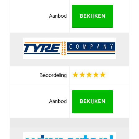
Aanbod
BEKIJKEN
Beoordeling
Aanbod
BEKIJKEN