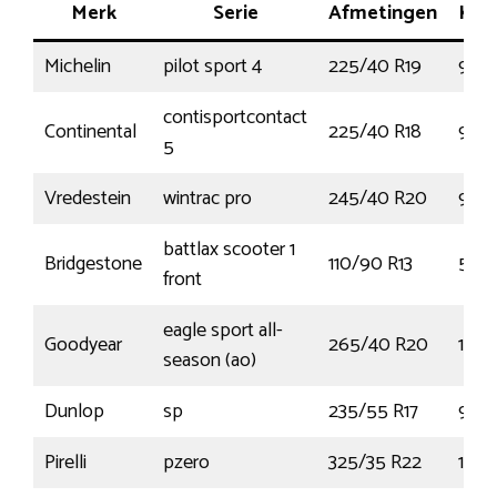
Merk
Serie
Afmetingen
Ken
Michelin
pilot sport 4
225/40 R19
93Y
contisportcontact
Continental
225/40 R18
92W
5
Vredestein
wintrac pro
245/40 R20
99Y
battlax scooter 1
Bridgestone
110/90 R13
56L
front
eagle sport all-
Goodyear
265/40 R20
104
season (ao)
Dunlop
sp
235/55 R17
99V
Pirelli
pzero
325/35 R22
110Y