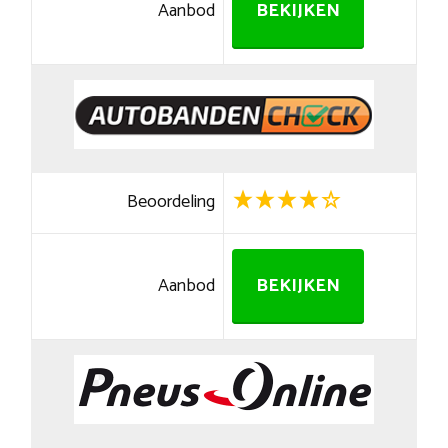
Aanbod
BEKIJKEN
Beoordeling
Aanbod
BEKIJKEN