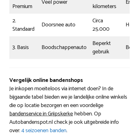
Veel power
Energ
Premium
kilometers
2.
Circa
Doorsnee auto
Herke
Standaard
25.000
Beperkt
3. Basis
Boodschappenauto
Behee
gebruik
Vergelijk online bandenshops
Je inkopen moeiteloos via internet doen? In de
bijgaande tabel bieden we je landelijke online winkels
die op locatie bezorgen en een voordelige
bandenservice in Grijpskerke
hebben. Op
Autobandenspot.nl check je ook uitgebreide info
over:
4 seizoenen banden
.