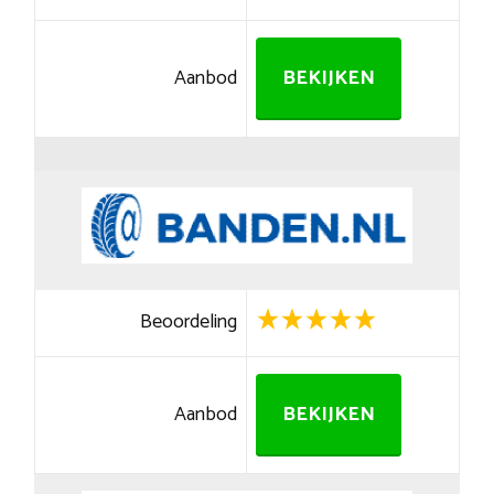
Aanbod
BEKIJKEN
Beoordeling
Aanbod
BEKIJKEN