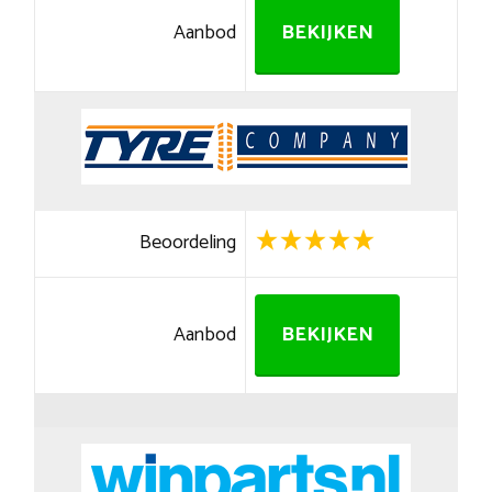
Aanbod
BEKIJKEN
Beoordeling
Aanbod
BEKIJKEN