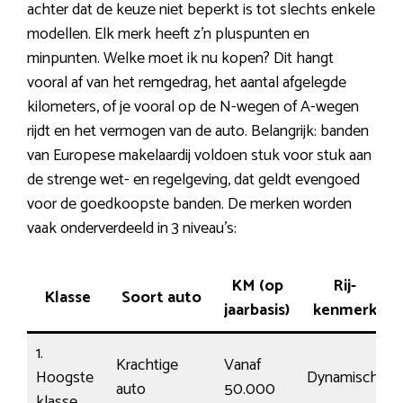
achter dat de keuze niet beperkt is tot slechts enkele
modellen. Elk merk heeft z’n pluspunten en
minpunten. Welke moet ik nu kopen? Dit hangt
vooral af van het remgedrag, het aantal afgelegde
kilometers, of je vooral op de N-wegen of A-wegen
rijdt en het vermogen van de auto. Belangrijk: banden
van Europese makelaardij voldoen stuk voor stuk aan
de strenge wet- en regelgeving, dat geldt evengoed
voor de goedkoopste banden. De merken worden
vaak onderverdeeld in 3 niveau’s:
KM (op
Rij-
Klasse
Soort auto
jaarbasis)
kenmerk
1.
Krachtige
Vanaf
Hoogste
Dynamisch
auto
50.000
klasse