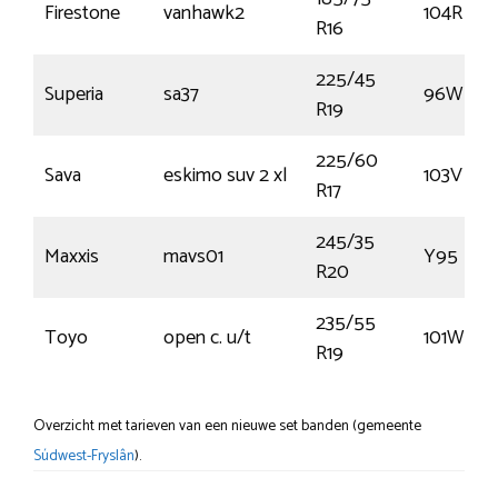
Firestone
vanhawk2
104R
R16
225/45
Superia
sa37
96W
R19
225/60
Sava
eskimo suv 2 xl
103V
R17
245/35
Maxxis
mavs01
Y95
R20
235/55
Toyo
open c. u/t
101W
R19
Overzicht met tarieven van een nieuwe set banden (gemeente
Súdwest-Fryslân
).