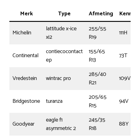
Merk
Type
Afmeting
Kenmer
lattitude x-ice
255/55
Michelin
111H
xi2
R19
contiecocontact
155/65
Continental
73T
ep
R13
285/40
Vredestein
wintrac pro
109V
R21
205/65
Bridgestone
turanza
94V
R15
eagle f1
245/35
Goodyear
88Y
asymmetric 2
R18