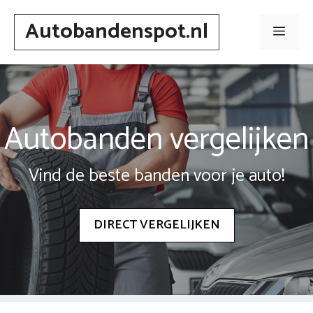
Spring
Autobandenspot.nl
naar
Men
inhoud
Autobanden vergelijken
Vind de beste banden voor je auto!
DIRECT VERGELIJKEN