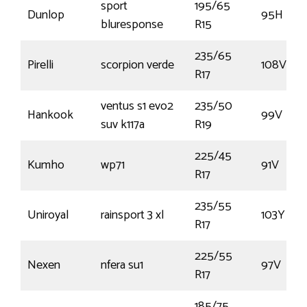
sport
195/65
Dunlop
95H
bluresponse
R15
235/65
Pirelli
scorpion verde
108V
R17
ventus s1 evo2
235/50
Hankook
99V
suv k117a
R19
225/45
Kumho
wp71
91V
R17
235/55
Uniroyal
rainsport 3 xl
103Y
R17
225/55
Nexen
nfera su1
97V
R17
185/75