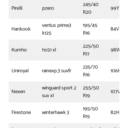
245/40
Pirelli
pzero
99Y
R20
ventus prime3
195/45
Hankook
84V
k125
R16
225/50
Kumho
hs51 xl
98W
R17
235/70
Uniroyal
rainexp.3 suvfr
106H
R16
winguard sport 2
255/50
Nexen
107V
suv xl
R19
195/50
Firestone
winterhawk 3
82H
R15