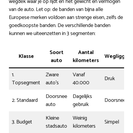
wegdek waar je op rijdt en het gewicht en vermogen
van de auto. Let op: de banden van bijna alle
Europese merken voldoen aan strenge eisen, zelfs de
goedkoopste banden. De verschillende banden
kunnen we uiteenzetten in 3 segmenten:
Soort
Aantal
Klasse
Wegligging
auto
kilometers
1.
Zware
Vanaf
Druk
Topsegment
auto’s
40.000
Doorsnee
Dagelijks
2. Standaard
Doorsnee
auto
gebruik
Kleine
Weinig
3. Budget
Simpel
stadsauto
kilometers