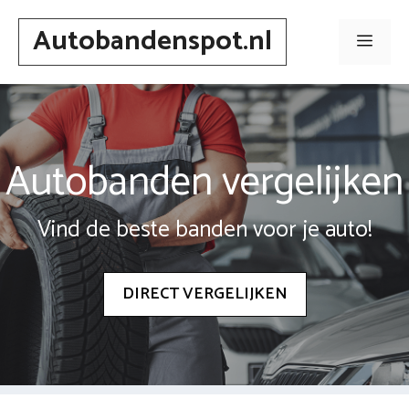
Spring
Autobandenspot.nl
naar
Men
inhoud
Autobanden vergelijken
Vind de beste banden voor je auto!
DIRECT VERGELIJKEN