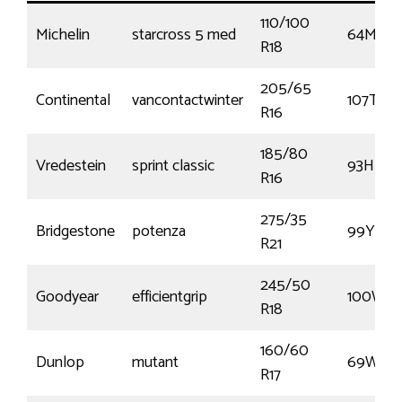
110/100
Michelin
starcross 5 med
64M
R18
205/65
Continental
vancontactwinter
107T
R16
185/80
Vredestein
sprint classic
93H
R16
275/35
Bridgestone
potenza
99Y
R21
245/50
Goodyear
efficientgrip
100W
R18
160/60
Dunlop
mutant
69W
R17