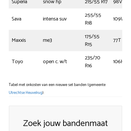
Superia
snow hp
215/55 R17
98V
255/55
Sava
intensa suv
109W
R18
175/55
Maxxis
me3
77T
R15
235/70
Toyo
open c. w/t
106H
R16
Tabel met onkosten van een nieuwe set banden (gemeente
Utrechtse Heuvelrug
).
Zoek jouw bandenmaat