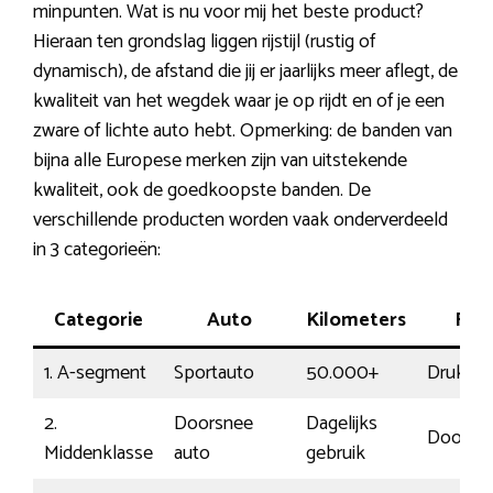
minpunten. Wat is nu voor mij het beste product?
Hieraan ten grondslag liggen rijstijl (rustig of
dynamisch), de afstand die jij er jaarlijks meer aflegt, de
kwaliteit van het wegdek waar je op rijdt en of je een
zware of lichte auto hebt. Opmerking: de banden van
bijna alle Europese merken zijn van uitstekende
kwaliteit, ook de goedkoopste banden. De
verschillende producten worden vaak onderverdeeld
in 3 categorieën:
Categorie
Auto
Kilometers
Rijst
1. A-segment
Sportauto
50.000+
Druk
2.
Doorsnee
Dagelijks
Doorsn
Middenklasse
auto
gebruik