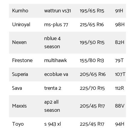
Kumho
wattrun vs31
195/65 R15
91H
Uniroyal
ms-plus 77
215/65 R16
98H
nblue 4
Nexen
195/50 R15
82H
season
Firestone
multihawk
155/80 R13
79T
Superia
ecoblue va
205/65 R16
107T
Sava
trenta 2
225/70 R15
112R
ap2 all
Maxxis
205/45 R17
88V
season
Toyo
s 943 xl
225/45 R17
94H