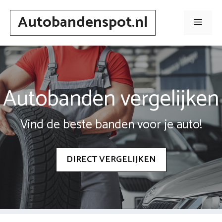
Spring
Autobandenspot.nl
naar
Men
inhoud
Autobanden vergelijken
Vind de beste banden voor je auto!
DIRECT VERGELIJKEN