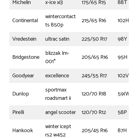
Michelin
x-ice xi3
175/65 R15
88T
wintercontact
Continental
215/65 R16
102H
ts 850p
Vredestein
ultrac satin
225/50 R17
98Y
blizzak lm-
Bridgestone
205/65 R16
95H
001*
Goodyear
excellence
245/55 R17
102V
sportmax
Dunlop
120/70 R18
59(W)
roadsmart ii
Pirelli
angel scooter
120/70 R12
58P
winter icept
Hankook
205/45 R16
87H
rs2 w452