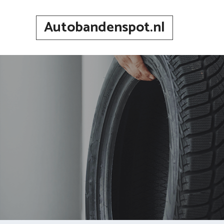
Spring
naar
Autobandenspot.nl
inhoud