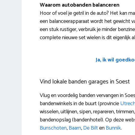
Waarom autobanden balanceren
Hoor of voel je getril in de auto? Het kan m
een balanceerapparaat wordt het gewicht va
een stuk rustiger, verbruik je minder benzine 
complete nieuwe set wielen is dit eigenlijk alt
Ja, ik wil goedk
Vind lokale banden garages in Soest
Vlug en voordelig banden vervangen in Soest
bandenwinkels in de buurt (provincie
Utrech
wisselen, uitlijnen, sipen, repareren, trimm
bandenopslag (bandenhotel). Op deze websi
Bunschoten
,
Baarn
,
De Bilt
en
Bunnik
.