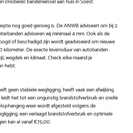
n (mobiele) bandenwissel aan huis in Soest.
ldiepte nog goed genoeg is. De ANWB adviseert om bij 2
winterbanden adviseren wij minimaal 4 mm. Ook als de
droogd of beschadigd zijn wordt geadviseerd om nieuwe
00 kilometer. De exacte levensduur van autobanden
tijl, wegdek en klimaat. Check elke maand je
an hebt.
heeft geen stabiele wegligging, heeft vaak een afwijking
ok leidt het tot een ongunstig brandstofverbruik en snelle
ielophanging weer wordt afgesteld volgens de
wegligging, een verlaagd brandstofverbruik en optimale
gen kan al vanaf €75,00.