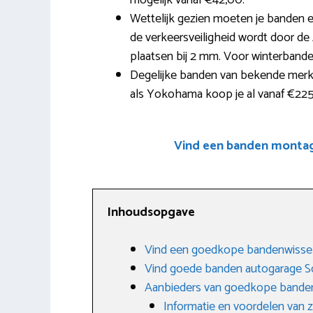
mogelijk vanaf €42,00.
Wettelijk gezien moeten je banden 
de verkeersveiligheid wordt door d
plaatsen bij 2 mm. Voor winterbanden
Degelijke banden van bekende merke
als Yokohama koop je al vanaf €225
Vind een banden montage
Inhoudsopgave
Vind een goedkope bandenwissel
Vind goede banden autogarage S
Aanbieders van goedkope banden
Informatie en voordelen van