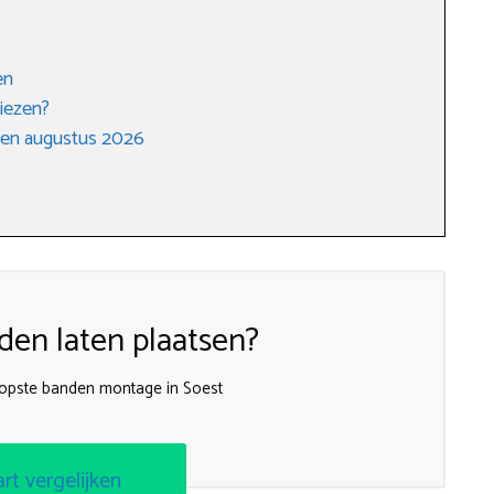
en
iezen?
gen augustus 2026
en laten plaatsen?
opste banden montage in Soest
art vergelijken