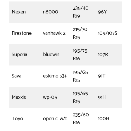
235/40
Nexen
n8000
96Y
€1
R19
215/70
Firestone
vanhawk 2
109/107S
€
R15
195/75
Superia
bluewin
107R
€
R16
195/65
Sava
eskimo s3+
91T
€
R15
195/65
Maxxis
wp-05
91H
€
R15
235/60
Toyo
open c. w/t
100H
€
R16