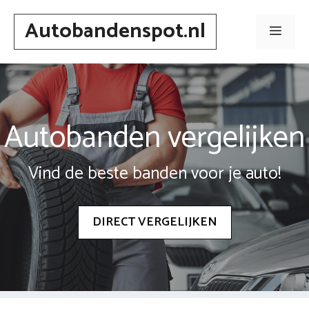
Spring
Autobandenspot.nl
naar
Men
inhoud
Autobanden vergelijken
Vind de beste banden voor je auto!
DIRECT VERGELIJKEN