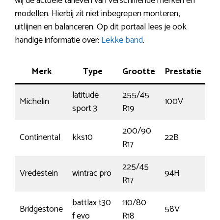
wij de actuele tarieven van verschillende merken en
modellen. Hierbij zit niet inbegrepen monteren,
uitlijnen en balanceren. Op dit portaal lees je ook
handige informatie over:
Lekke band
.
Merk
Type
Grootte
Prestatie
Pr
latitude
255/45
Michelin
100V
€
sport 3
R19
200/90
Continental
kks10
22B
€
R17
225/45
Vredestein
wintrac pro
94H
€
R17
battlax t30
110/80
Bridgestone
58V
€1
f evo
R18