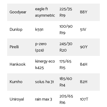
eagle f1
225/35
Goodyear
88Y
€
asymmetric
R19
100/90
Dunlop
k591
51V
€1
R19
p-zero
245/30
Pirelli
90Y
€
(pz4)
R20
kinergy eco
175/65
Hankook
84H
€
k425
R15
185/60
Kumho
solus ha 31
82H
€
R14
205/65
Uniroyal
rain max 3
107T
€
R16