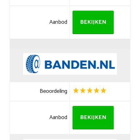
Aanbod
BEKIJKEN
Beoordeling
Aanbod
BEKIJKEN