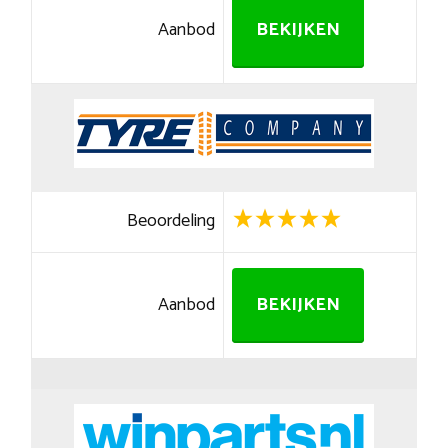
Aanbod
BEKIJKEN
Beoordeling
Aanbod
BEKIJKEN