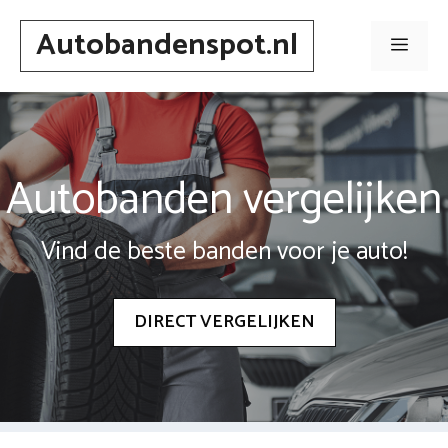
Spring
Autobandenspot.nl
naar
Men
inhoud
Autobanden vergelijken
Vind de beste banden voor je auto!
DIRECT VERGELIJKEN