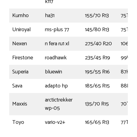
k117
Kumho
ha31
155/70 R13
75T
Uniroyal
ms-plus 77
145/80 R13
75T
Nexen
n fera ru1 xl
275/40 R20
106Y
Firestone
roadhawk
235/45 R19
99W
Superia
bluewin
195/55 R16
87H
Sava
adapto hp
185/65 R15
88H
arctictrekker
Maxxis
135/70 R15
70T
wp-05
Toyo
vario-v2+
165/65 R13
77T