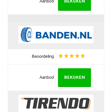
Aanbod
BEKIJKEN
Beoordeling
Aanbod
BEKIJKEN