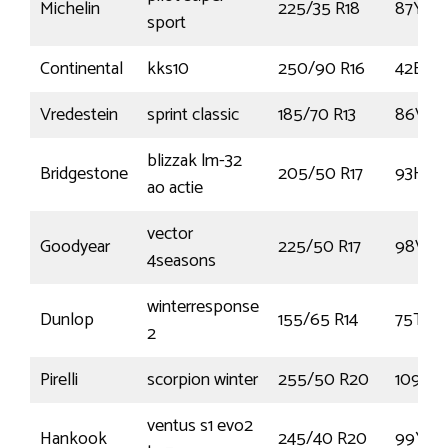
Michelin
225/35 R18
87Y
sport
Continental
kks10
250/90 R16
42B
Vredestein
sprint classic
185/70 R13
86V
blizzak lm-32
Bridgestone
205/50 R17
93H
ao actie
vector
Goodyear
225/50 R17
98V
4seasons
winterresponse
Dunlop
155/65 R14
75T
2
Pirelli
scorpion winter
255/50 R20
109H
ventus s1 evo2
Hankook
245/40 R20
99Y