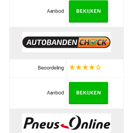
Aanbod
BEKIJKEN
Beoordeling
Aanbod
BEKIJKEN