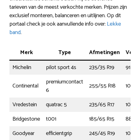
tarieven van de meest verkochte merken. Prijzen zijn
exclusief monteren, balanceren en uitlijnen. Op dit
portaal check je ook aanvullende info over:
Lekke
band
.
Merk
Type
Afmetingen
Verm
Michelin
pilot sport 4s
235/35 R19
91Y
premiumcontact
Continental
255/55 R18
109Y
6
Vredestein
quatrac 5
235/65 R17
108V
Bridgestone
t001
185/65 R15
88H
Goodyear
efficientgrip
245/45 R19
102Y