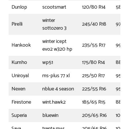
Dunlop
scootsmart
120/80 R14
58S
winter
Pirelli
245/40 R18
97V
sottozero 3
winter icept
Hankook
235/55 R17
99H
evo2 w320 hp
Kumho
wp51
175/80 R14
88T
Uniroyal
ms-plus 77 xl
215/50 R17
95V
Nexen
nblue 4 season
225/55 R16
95H
Firestone
wint.hawk2
185/65 R15
88T
Superia
bluewin
205/65 R16
107R
Sava
trenta m+s
205/65 R16
107T