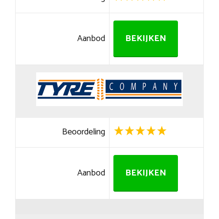
Aanbod
BEKIJKEN
Beoordeling
Aanbod
BEKIJKEN