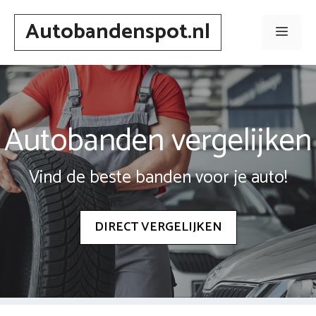
Spring
Autobandenspot.nl
naar
Men
inhoud
Autobanden vergelijken
Vind de beste banden voor je auto!
DIRECT VERGELIJKEN