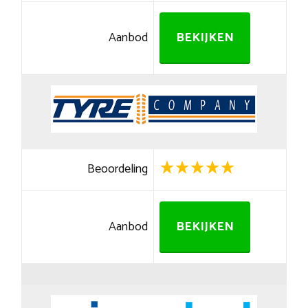
Aanbod
BEKIJKEN
Beoordeling
Aanbod
BEKIJKEN