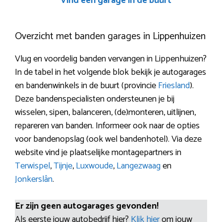
Vind een garage in de buurt
Overzicht met banden garages in Lippenhuizen
Vlug en voordelig banden vervangen in Lippenhuizen?
In de tabel in het volgende blok bekijk je autogarages
en bandenwinkels in de buurt (provincie
Friesland
).
Deze bandenspecialisten ondersteunen je bij
wisselen, sipen, balanceren, (de)monteren, uitlijnen,
repareren van banden. Informeer ook naar de opties
voor bandenopslag (ook wel bandenhotel). Via deze
website vind je plaatselijke montagepartners in
Terwispel
,
Tijnje
,
Luxwoude
,
Langezwaag
en
Jonkerslân
.
Er zijn geen autogarages gevonden!
Als eerste jouw autobedrijf hier?
Klik hier
om jouw