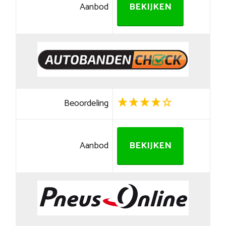
Aanbod
BEKIJKEN
Beoordeling
Aanbod
BEKIJKEN