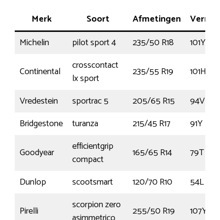
Merk
Soort
Afmetingen
Vermo
Michelin
pilot sport 4
235/50 R18
101Y
crosscontact
Continental
235/55 R19
101H
lx sport
Vredestein
sportrac 5
205/65 R15
94V
Bridgestone
turanza
215/45 R17
91Y
efficientgrip
Goodyear
165/65 R14
79T
compact
Dunlop
scootsmart
120/70 R10
54L
scorpion zero
Pirelli
255/50 R19
107Y
asimmetrico