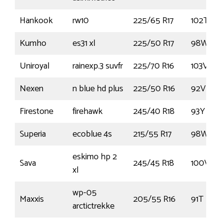
Hankook
rw10
225/65 R17
102T
Kumho
es31 xl
225/50 R17
98W
Uniroyal
rainexp.3 suvfr
225/70 R16
103V
Nexen
n blue hd plus
225/50 R16
92V
Firestone
firehawk
245/40 R18
93Y
Superia
ecoblue 4s
215/55 R17
98W
eskimo hp 2
Sava
245/45 R18
100V
xl
wp-05
Maxxis
205/55 R16
91T
arctictrekke