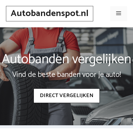
Spring
Autobandenspot.nl
naar
Men
inhoud
Autobanden vergelijken
Vind de beste banden voor je auto!
DIRECT VERGELIJKEN