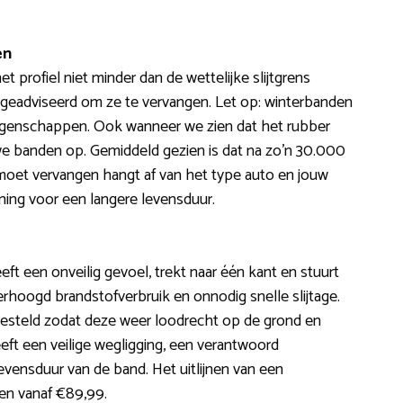
en
 profiel niet minder dan de wettelijke slijtgrens
t geadviseerd om ze te vervangen. Let op: winterbanden
eigenschappen. Ook wanneer we zien dat het rubber
we banden op. Gemiddeld gezien is dat na zo’n 30.000
 moet vervangen hangt af van het type auto en jouw
nning voor een langere levensduur.
eeft een onveilig gevoel, trekt naar één kant en stuurt
erhoogd brandstofverbruik en onnodig snelle slijtage.
jgesteld zodat deze weer loodrecht op de grond en
eeft een veilige wegligging, een verantwoord
evensduur van de band. Het uitlijnen van een
oen vanaf €89,99.