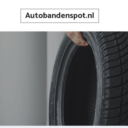
Spring
naar
Autobandenspot.nl
inhoud