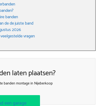
terbanden
 banden?
ire banden
an de de juiste band
ugustus 2026
 veelgestelde vragen
en laten plaatsen?
te banden montage in Nijeberkoop
nd een garage