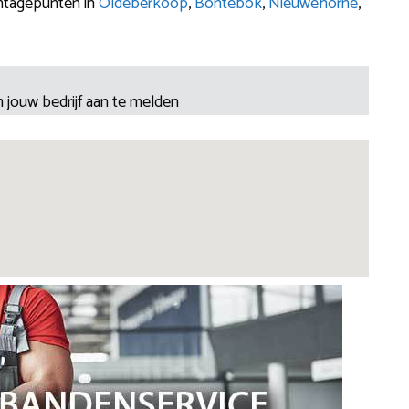
ontagepunten in
Oldeberkoop
,
Bontebok
,
Nieuwehorne
,
 jouw bedrijf aan te melden