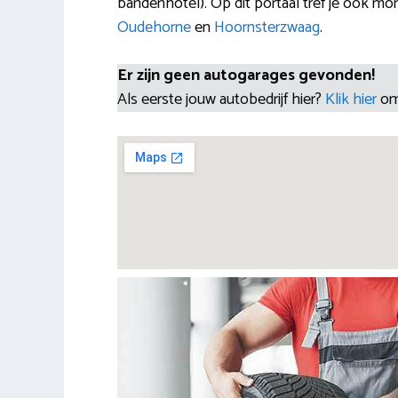
bandenhotel). Op dit portaal tref je ook m
Oudehorne
en
Hoornsterzwaag
.
Er zijn geen autogarages gevonden!
Als eerste jouw autobedrijf hier?
Klik hier
om