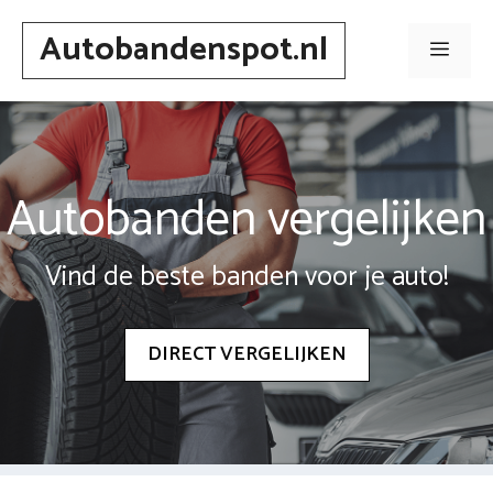
Spring
Autobandenspot.nl
naar
Men
inhoud
Autobanden vergelijken
Vind de beste banden voor je auto!
DIRECT VERGELIJKEN