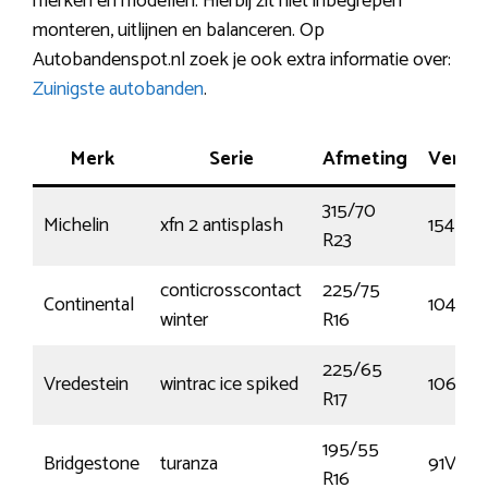
merken en modellen. Hierbij zit niet inbegrepen
monteren, uitlijnen en balanceren. Op
Autobandenspot.nl zoek je ook extra informatie over:
Zuinigste autobanden
.
Merk
Serie
Afmeting
Vermo
315/70
Michelin
xfn 2 antisplash
154L
R23
conticrosscontact
225/75
Continental
104T
winter
R16
225/65
Vredestein
wintrac ice spiked
106T
R17
195/55
Bridgestone
turanza
91V
R16