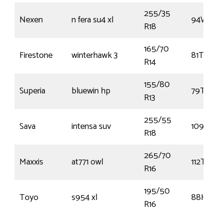
255/35
Nexen
n fera su4 xl
94W
R18
165/70
Firestone
winterhawk 3
81T
R14
155/80
Superia
bluewin hp
79T
R13
255/55
Sava
intensa suv
109W
R18
265/70
Maxxis
at771 owl
112T
R16
195/50
Toyo
s954 xl
88H
R16