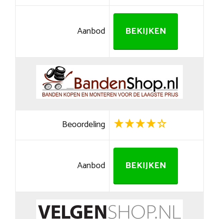
Aanbod
BEKIJKEN
Beoordeling
Aanbod
BEKIJKEN