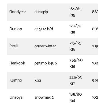
185/65
Goodyear
duragrip
88T
R15
120/70
Dunlop
gt 502 h/d
60V
R19
215/65
Pirelli
carrier winter
109R
R16
255/60
Hankook
optimo k406
108H
R18
225/60
Kumho
kl33
99H
R17
185/80
Uniroyal
snowmax 2
102Q
R14