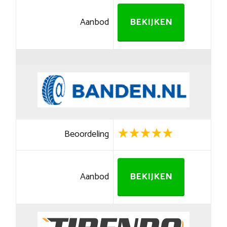
Aanbod
BEKIJKEN
Beoordeling
Aanbod
BEKIJKEN