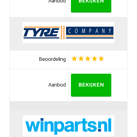
Aanbod
BEKIJKEN
Beoordeling
Aanbod
BEKIJKEN