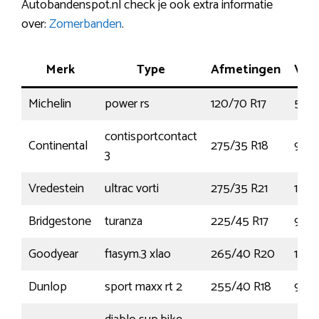
Autobandenspot.nl check je ook extra informatie
over:
Zomerbanden
.
Merk
Type
Afmetingen
Ver
Michelin
power rs
120/70 R17
58W
contisportcontact
Continental
275/35 R18
95Y
3
Vredestein
ultrac vorti
275/35 R21
103Y
Bridgestone
turanza
225/45 R17
91Y
Goodyear
f1asym.3 xlao
265/40 R20
104
Dunlop
sport maxx rt 2
255/40 R18
99Y