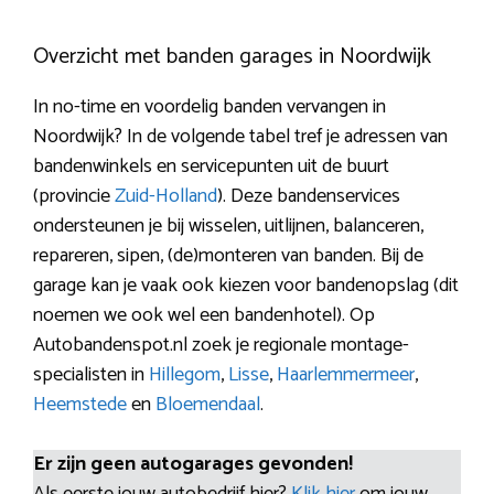
Overzicht met banden garages in Noordwijk
In no-time en voordelig banden vervangen in
Noordwijk? In de volgende tabel tref je adressen van
bandenwinkels en servicepunten uit de buurt
(provincie
Zuid-Holland
). Deze bandenservices
ondersteunen je bij wisselen, uitlijnen, balanceren,
repareren, sipen, (de)monteren van banden. Bij de
garage kan je vaak ook kiezen voor bandenopslag (dit
noemen we ook wel een bandenhotel). Op
Autobandenspot.nl zoek je regionale montage-
specialisten in
Hillegom
,
Lisse
,
Haarlemmermeer
,
Heemstede
en
Bloemendaal
.
Er zijn geen autogarages gevonden!
Als eerste jouw autobedrijf hier?
Klik hier
om jouw