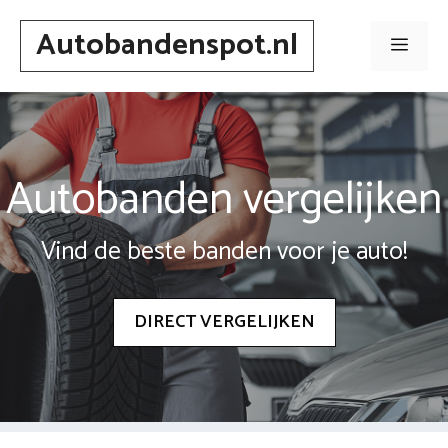
Spring
Autobandenspot.nl
naar
Men
inhoud
Autobanden vergelijken
Vind de beste banden voor je auto!
DIRECT VERGELIJKEN