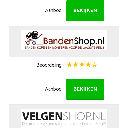
Aanbod
BEKIJKEN
Beoordeling
Aanbod
BEKIJKEN