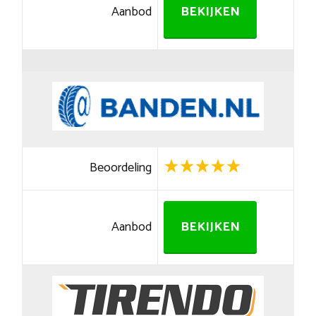
Aanbod
BEKIJKEN
Beoordeling
Aanbod
BEKIJKEN