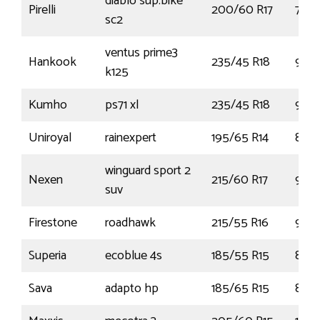
diablo sup.bike
Pirelli
200/60 R17
78W
sc2
ventus prime3
Hankook
235/45 R18
98W
k125
Kumho
ps71 xl
235/45 R18
98Y
Uniroyal
rainexpert
195/65 R14
89T
winguard sport 2
Nexen
215/60 R17
96H
suv
Firestone
roadhawk
215/55 R16
97W
Superia
ecoblue 4s
185/55 R15
82H
Sava
adapto hp
185/65 R15
88H