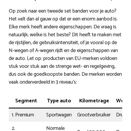
Op zoek naar een tweede set banden voor je auto?
Het valt dan al gauw op dat er een enorm aanbod is.
Elke merk heeft andere eigenschappen. De vraag is
natuurlijk; welke is het beste? Dit heeft te maken met
de rijstijlen, de gebruiksintensiteit, of je vooral op de
N-wegen of A-wegen rijdt en de eigenschappen van
de auto. Let op: producten van EU-merken voldoen
stuk voor stuk aan de strenge wet- en regelgeving,
dus ook de goedkoopste banden. De merken worden
vaak onderverdeeld in 3 niveau’s:
Segment
Type auto
Kilometrage
Wegli
1. Premium
Sportwagen
Grootverbruiker
Druk
2.
Normale