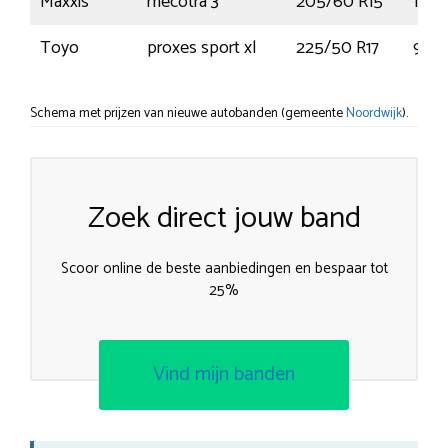
Maxxis
mecotra 3
205/60 R15
112H
Toyo
proxes sport xl
225/50 R17
98Y
Schema met prijzen van nieuwe autobanden (gemeente
Noordwijk
).
Zoek direct jouw band
Scoor online de beste aanbiedingen en bespaar tot
25%
Vind mijn banden